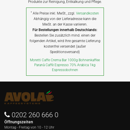
Produkte zur Reinigung, Entkalkung und Pflege.
*
Alle Preise inkl. MwSt., zzgl.
Versandkosten
Abhängig von der Lieferadresse kann die
MwSt. an der Kasse variieren.
Für Bestellungen innerhalb Deutschlands:
Bestellen Sie zusätzlich mind. einen der
folgenden Artikel, wird Ihre gesamte Lieferung
kostenfrei versendet (außer
Speditionsversand)
Moretti Caffe Crema Bar 1000g Bohnenkaffee
Paranà Caffè Espresso 70% Arabica 1kg
Espressobohnen
0202 260 666 0
Öffnungszeiten
Montag - Freitag von
10 - 12 Uhr