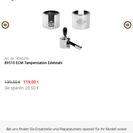
Art.-Nr.:
8280293
Art
89510 ECM Tamperstation Edelstahl
Pr
139,50 €
119,00
€
2.
Sie sparen: 20,50 €
Si
Bei uns finden Sie Ersatzteile und Reparatursets speziell für Ihr Modell sowie