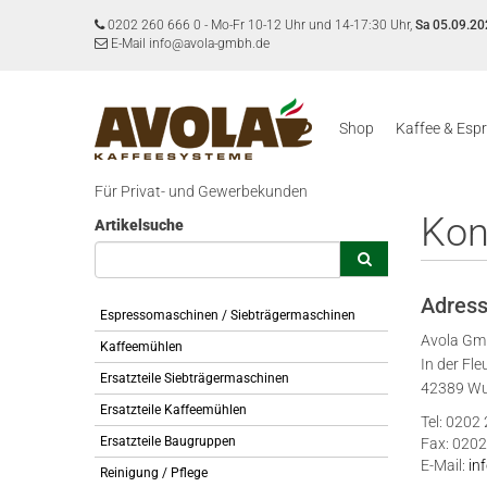
0202 260 666 0
-
Mo-Fr 10-12 Uhr und 14-17:30 Uhr,
Sa 05.09.20
E-Mail info@avola-gmbh.de
Shop
Kaffee & Esp
Für Privat- und Gewerbekunden
Kon
Artikelsuche
Adres
Espressomaschinen / Siebträgermaschinen
Avola G
Kaffeemühlen
In der Fle
Ersatzteile Siebträgermaschinen
42389 Wu
Ersatzteile Kaffeemühlen
Tel: 0202
Ersatzteile Baugruppen
Fax: 0202
E-Mail:
in
Reinigung / Pflege