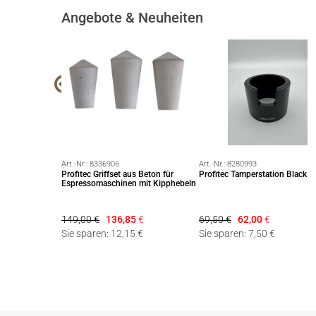
Angebote & Neuheiten
Art.-Nr.:
8336906
Art.-Nr.:
8280993
aus Glas inkl.
Profitec Griffset aus Beton für
Profitec Tamperstation Black
Espressomaschinen mit Kipphebeln
149,00 €
136,85
€
69,50 €
62,00
€
Sie sparen: 12,15 €
Sie sparen: 7,50 €