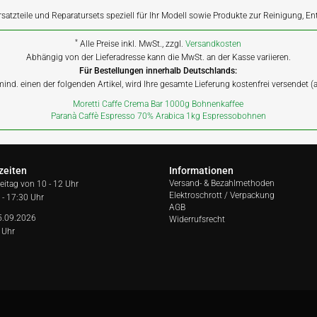
rsatzteile und Reparatursets speziell für Ihr Modell sowie Produkte zur Reinigung, E
*
Alle Preise inkl. MwSt., zzgl.
Versandkosten
Abhängig von der Lieferadresse kann die MwSt. an der Kasse variieren.
Für Bestellungen innerhalb Deutschlands:
 mind. einen der folgenden Artikel, wird Ihre gesamte Lieferung kostenfrei versendet 
Moretti Caffe Crema Bar 1000g Bohnenkaffee
Paranà Caffè Espresso 70% Arabica 1kg Espressobohnen
zeiten
Informationen
Versand- & Bezahlmethoden
reitag von
10 - 12 Uhr
Elektroschrott / Verpackung
 - 17:30 Uhr
AGB
5.09.2026
Widerrufsrecht
 Uhr