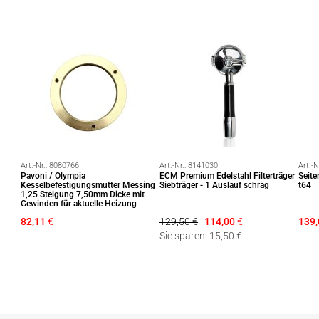
Art.-Nr.:
8080766
Art.-Nr.:
8141030
Art.-N
Pavoni / Olympia
ECM Premium Edelstahl Filterträger
Seite
Kesselbefestigungsmutter Messing
Siebträger - 1 Auslauf schräg
t64
1,25 Steigung 7,50mm Dicke mit
Gewinden für aktuelle Heizung
82,11
€
129,50 €
114,00
€
139,
Sie sparen: 15,50 €