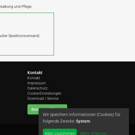
ntkalkung und Pflege.
(außer Speditionsversand)
Kontakt
Kontakt
Impressum
Datenschutz
Cookie-Einstellungen
Download / Service
Bewerten Sie uns
Wir speichern Informationen (Cookies) für
folgende Zwecke:
System
.
Allen zustimmen
Mehr erfahren
...