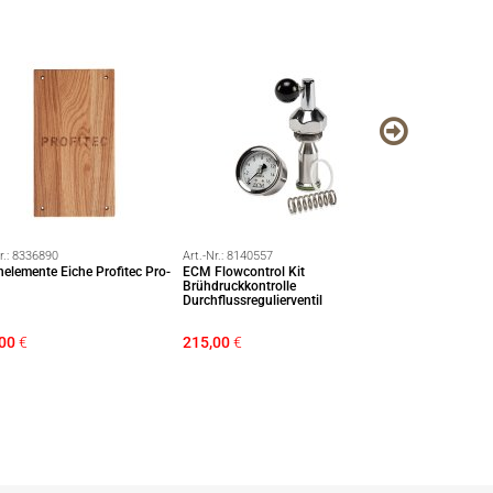
r.:
8336890
Art.-Nr.:
8140557
Art.-Nr.:
8336904
nelemente Eiche Profitec Pro-
ECM Flowcontrol Kit
Profitec Nusshol
Brühdruckkontrolle
Espressomaschi
Durchflussregulierventil
00
€
215,00
€
99,00
€