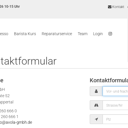
26 10-15 Uhr
Kontakt
resso
Barista Kurs
Reparaturservice
Team
Login
taktformular
se
Kontaktformul
mbH
ute 52
ppertal
 260 666 0
 260 666 1
fo@avola-gmbh.de