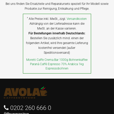
Bei uns finden Sie Ersatzteile und Reparatursets speziell für Ihr Modell sowie
Produkte zur Reinigung, Entkalkung und Pflege.
*
Alle Preise inkl. MwSt., zzgl.
Versandkosten
Abhängig von der Lieferadresse kann die
MwSt. an der Kasse variieren.
Für Bestellungen innerhalb Deutschlands:
Bestellen Sie zusätzlich mind. einen der
folgenden Artikel, wird Ihre gesamte Lieferung
kostenfrei versendet (außer
Speditionsversand)
Moretti Caffe Crema Bar 1000g Bohnenkaffee
Paranà Caffè Espresso 70% Arabica 1kg
Espressobohnen
0202 260 666 0