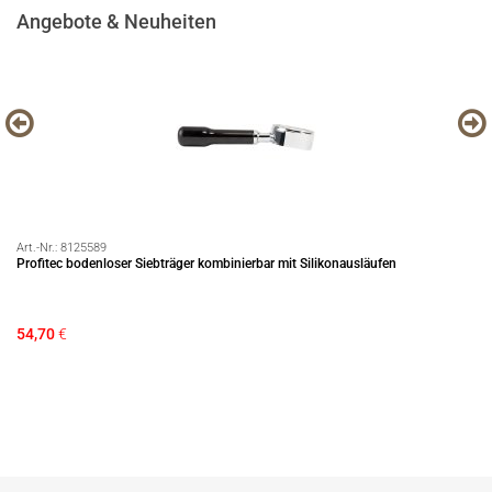
Angebote & Neuheiten
Art.-Nr.:
8125589
Art
Profitec bodenloser Siebträger kombinierbar mit Silikonausläufen
Pr
Ra
54,70
€
21