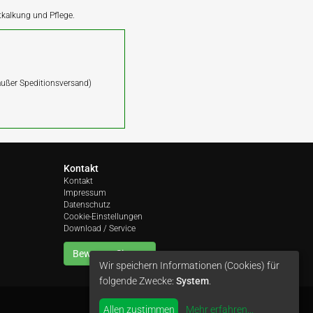
ntkalkung und Pflege.
(außer Speditionsversand)
Kontakt
Kontakt
Impressum
Datenschutz
Cookie-Einstellungen
Download / Service
Bewerten Sie uns
Wir speichern Informationen (Cookies) für
folgende Zwecke:
System
.
Allen zustimmen
Mehr erfahren
...