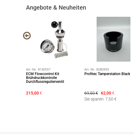
Angebote & Neuheiten
Art.-Nr.:
8140557
Art.-Nr.:
8280993
t für
ECM Flowcontrol Kit
Profitec Tamperstation Black
mit Kipphebeln
Brühdruckkontrolle
Durchflussregulierventil
215,00
€
69,50 €
62,00
€
Sie sparen: 7,50 €