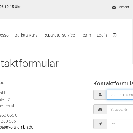
26 10-15 Uhr
Kontakt
resso
Barista Kurs
Reparaturservice
Team
Login
taktformular
se
Kontaktformul
mbH
ute 52
ppertal
 260 666 0
 260 666 1
fo@avola-gmbh.de