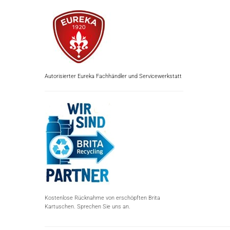
Autorisierter Eureka Fachhändler und Servicewerkstatt
Kostenlose Rücknahme von erschöpften Brita
Kartuschen. Sprechen Sie uns an.