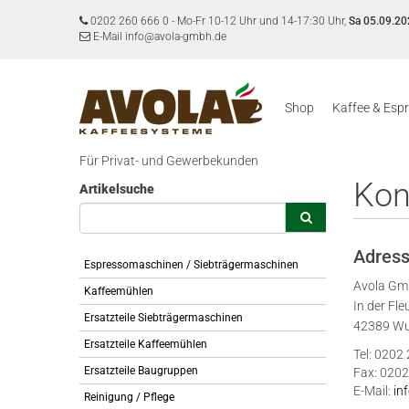
0202 260 666 0
-
Mo-Fr 10-12 Uhr und 14-17:30 Uhr,
Sa 05.09.20
E-Mail info@avola-gmbh.de
Shop
Kaffee & Esp
Für Privat- und Gewerbekunden
Kon
Artikelsuche
Adres
Espressomaschinen / Siebträgermaschinen
Avola G
Kaffeemühlen
In der Fle
Ersatzteile Siebträgermaschinen
42389 Wu
Ersatzteile Kaffeemühlen
Tel: 0202
Ersatzteile Baugruppen
Fax: 0202
E-Mail:
in
Reinigung / Pflege