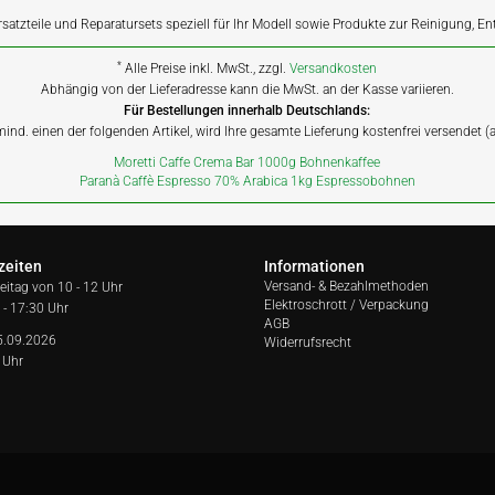
rsatzteile und Reparatursets speziell für Ihr Modell sowie Produkte zur Reinigung, E
*
Alle Preise inkl. MwSt., zzgl.
Versandkosten
Abhängig von der Lieferadresse kann die MwSt. an der Kasse variieren.
Für Bestellungen innerhalb Deutschlands:
 mind. einen der folgenden Artikel, wird Ihre gesamte Lieferung kostenfrei versendet 
Moretti Caffe Crema Bar 1000g Bohnenkaffee
Paranà Caffè Espresso 70% Arabica 1kg Espressobohnen
zeiten
Informationen
Versand- & Bezahlmethoden
reitag von
10 - 12 Uhr
Elektroschrott / Verpackung
 - 17:30 Uhr
AGB
5.09.2026
Widerrufsrecht
 Uhr