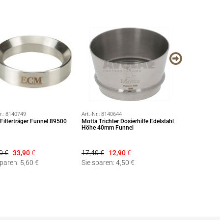
r.:
8140749
Art.-Nr.:
8140644
Art.-Nr.:
8281429
ilterträger Funnel 89500
Motta Trichter Dosierhilfe Edelstahl
Profitec GO Es
Höhe 40mm Funnel
Einkreiser mit P
fast heat up
0 €
33,90
€
17,40 €
12,90
€
Dieser Artikel ist 
sparen: 5,60 €
Sie sparen: 4,50 €