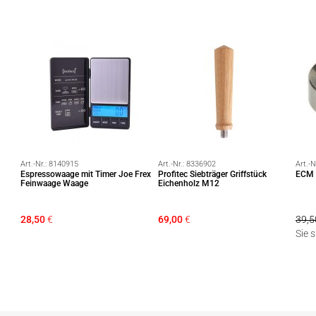
Art.-Nr.:
8140915
Art.-Nr.:
8336902
Art.-N
Espressowaage mit Timer Joe Frex
Profitec Siebträger Griffstück
ECM F
Feinwaage Waage
Eichenholz M12
28,50
€
69,00
€
39,5
Sie 