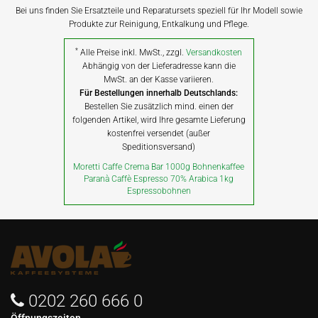
Bei uns finden Sie Ersatzteile und Reparatursets speziell für Ihr Modell sowie
Produkte zur Reinigung, Entkalkung und Pflege.
*
Alle Preise inkl. MwSt., zzgl.
Versandkosten
Abhängig von der Lieferadresse kann die
MwSt. an der Kasse variieren.
Für Bestellungen innerhalb Deutschlands:
Bestellen Sie zusätzlich mind. einen der
folgenden Artikel, wird Ihre gesamte Lieferung
kostenfrei versendet (außer
Speditionsversand)
Moretti Caffe Crema Bar 1000g Bohnenkaffee
Paranà Caffè Espresso 70% Arabica 1kg
Espressobohnen
0202 260 666 0