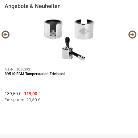
Angebote & Neuheiten
Art.-Nr.:
8280293
Art
89510 ECM Tamperstation Edelstahl
Pr
139,50 €
119,00
€
69
Sie sparen: 20,50 €