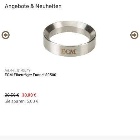
Angebote & Neuheiten
Art.-Nr.:
8140749
Art
ECM Filterträger Funnel 89500
89
39,50 €
33,90
€
13
Sie sparen: 5,60 €
Si