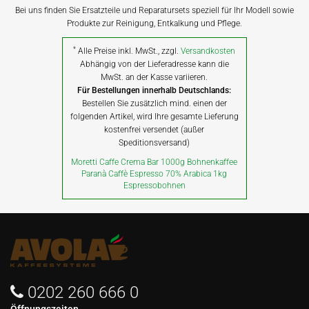
Bei uns finden Sie Ersatzteile und Reparatursets speziell für Ihr Modell sowie
Produkte zur Reinigung, Entkalkung und Pflege.
*
Alle Preise inkl. MwSt., zzgl.
Versandkosten
Abhängig von der Lieferadresse kann die
MwSt. an der Kasse variieren.
Für Bestellungen innerhalb Deutschlands:
Bestellen Sie zusätzlich mind. einen der
folgenden Artikel, wird Ihre gesamte Lieferung
kostenfrei versendet (außer
Speditionsversand)
Moretti Caffe Crema Bar 1000g Bohnenkaffee
Paranà Caffè Espresso 70% Arabica 1kg
Espressobohnen
0202 260 666 0