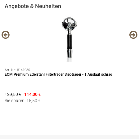
Angebote & Neuheiten
Art.-Nr.:
8141030
Art
ECM Premium Edelstahl Filterträger Siebträger - 1 Auslauf schräg
EC
129,50 €
114,00
€
21
Sie sparen: 15,50 €