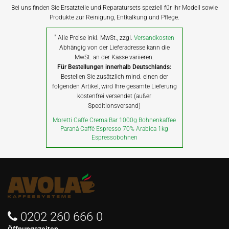
Bei uns finden Sie Ersatzteile und Reparatursets speziell für Ihr Modell sowie
Produkte zur Reinigung, Entkalkung und Pflege.
*
Alle Preise inkl. MwSt., zzgl.
Versandkosten
Abhängig von der Lieferadresse kann die
MwSt. an der Kasse variieren.
Für Bestellungen innerhalb Deutschlands:
Bestellen Sie zusätzlich mind. einen der
folgenden Artikel, wird Ihre gesamte Lieferung
kostenfrei versendet (außer
Speditionsversand)
Moretti Caffe Crema Bar 1000g Bohnenkaffee
Paranà Caffè Espresso 70% Arabica 1kg
Espressobohnen
0202 260 666 0