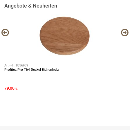
Angebote & Neuheiten
Art.-Nr.:
8336939
Art
Profitec Pro T64 Deckel Eichenholz
EC
79,00
€
39
Si