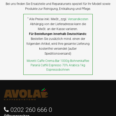
Bei uns finden Sie Ersatzteile und Reparatursets speziell für Ihr Modell sowie
Produkte zur Reinigung, Entkalkung und Pflege.
*
Alle Preise inkl. MwSt., zzgl.
Versandkosten
Abhängig von der Lieferadresse kann die
MwSt. an der Kasse variieren.
Für Bestellungen innerhalb Deutschlands:
Bestellen Sie zusätzlich mind. einen der
folgenden Artikel, wird Ihre gesamte Lieferung
kostenfrei versendet (außer
Speditionsversand)
Moretti Caffe Crema Bar 1000g Bohnenkaffee
Paranà Caffè Espresso 70% Arabica 1kg
Espressobohnen
0202 260 666 0