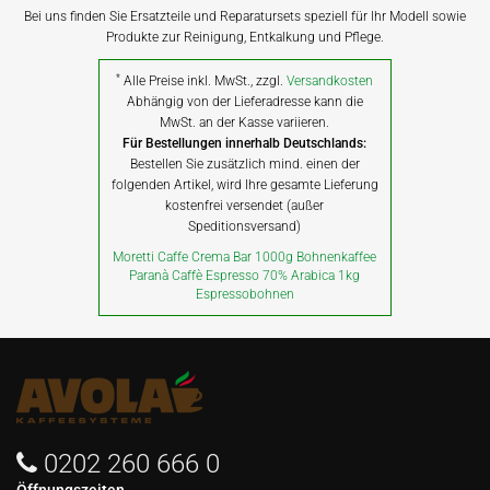
Bei uns finden Sie Ersatzteile und Reparatursets speziell für Ihr Modell sowie
Produkte zur Reinigung, Entkalkung und Pflege.
*
Alle Preise inkl. MwSt., zzgl.
Versandkosten
Abhängig von der Lieferadresse kann die
MwSt. an der Kasse variieren.
Für Bestellungen innerhalb Deutschlands:
Bestellen Sie zusätzlich mind. einen der
folgenden Artikel, wird Ihre gesamte Lieferung
kostenfrei versendet (außer
Speditionsversand)
Moretti Caffe Crema Bar 1000g Bohnenkaffee
Paranà Caffè Espresso 70% Arabica 1kg
Espressobohnen
0202 260 666 0