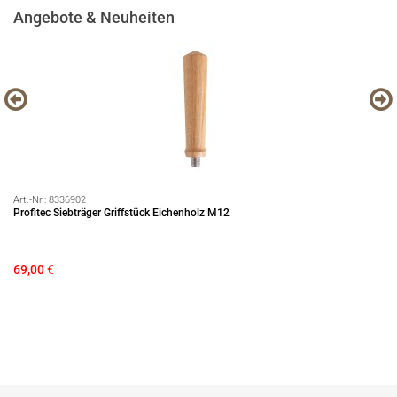
Angebote & Neuheiten
Art.-Nr.:
8336902
Art
Profitec Siebträger Griffstück Eichenholz M12
Mo
69,00
€
17
Si