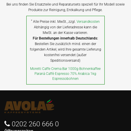
Bei uns finden Sie Ersatzteile und Reparatursets speziell für Ihr Modell sowie
Produkte zur Reinigung, Entkalkung und Pflege.
*
Alle Preise inkl. MwSt., zzgl.
Versandkosten
Abhängig von der Lieferadresse kann die
MwSt. an der Kasse variieren.
Für Bestellungen innerhalb Deutschlands:
Bestellen Sie zusätzlich mind. einen der
folgenden Artikel, wird Ihre gesamte Lieferung
kostenfrei versendet (außer
Speditionsversand)
Moretti Caffe Crema Bar 1000g Bohnenkaffee
Paranà Caffè Espresso 70% Arabica 1kg
Espressobohnen
0202 260 666 0