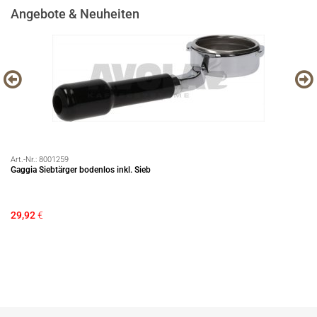
Angebote & Neuheiten
Art.-Nr.:
8001259
Art
Gaggia Siebtärger bodenlos inkl. Sieb
LE
29,92
€
84
Si