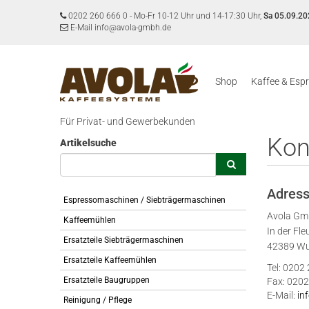
0202 260 666 0
-
Mo-Fr 10-12 Uhr und 14-17:30 Uhr,
Sa 05.09.20
E-Mail info@avola-gmbh.de
Shop
Kaffee & Esp
Für Privat- und Gewerbekunden
Kon
Artikelsuche
Adres
Espressomaschinen / Siebträgermaschinen
Avola G
Kaffeemühlen
In der Fle
Ersatzteile Siebträgermaschinen
42389 Wu
Ersatzteile Kaffeemühlen
Tel: 0202
Ersatzteile Baugruppen
Fax: 0202
E-Mail:
in
Reinigung / Pflege