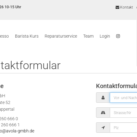
26 10-15 Uhr
Kontakt
resso
Barista Kurs
Reparaturservice
Team
Login
taktformular
se
Kontaktformul
mbH
ute 52
ppertal
 260 666 0
 260 666 1
fo@avola-gmbh.de