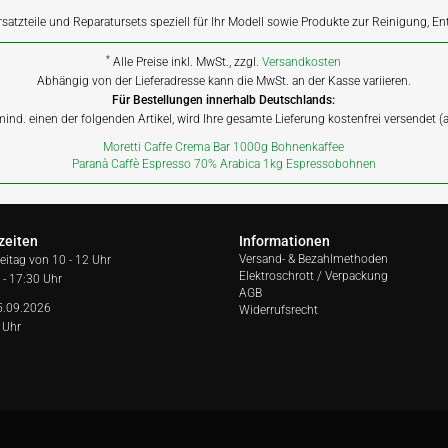
rsatzteile und Reparatursets speziell für Ihr Modell sowie Produkte zur Reinigung, E
*
Alle Preise inkl. MwSt., zzgl.
Versandkosten
Abhängig von der Lieferadresse kann die MwSt. an der Kasse variieren.
Für Bestellungen innerhalb Deutschlands:
 mind. einen der folgenden Artikel, wird Ihre gesamte Lieferung kostenfrei versendet 
Moretti Caffe Crema Bar 1000g Bohnenkaffee
Paranà Caffè Espresso 70% Arabica 1kg Espressobohnen
zeiten
Informationen
Versand- & Bezahlmethoden
reitag von
10 - 12 Uhr
Elektroschrott / Verpackung
 - 17:30 Uhr
AGB
5.09.2026
Widerrufsrecht
 Uhr