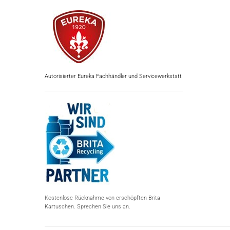
Autorisierter Eureka Fachhändler und Servicewerkstatt
Kostenlose Rücknahme von erschöpften Brita
Kartuschen. Sprechen Sie uns an.