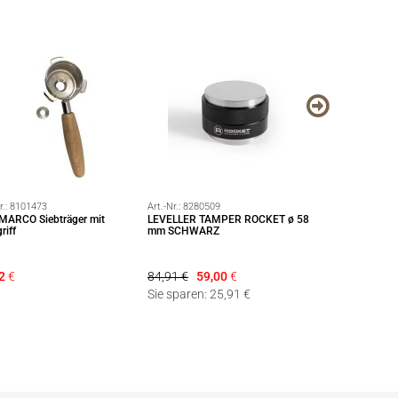
r.:
8101473
Art.-Nr.:
8280509
Art.-Nr.:
8140904
MARCO Siebträger mit
LEVELLER TAMPER ROCKET ø 58
ECM Profitec Ed
riff
mm SCHWARZ
für Wasserfilter 
2
€
84,91 €
59,00
€
23,90
€
Sie sparen: 25,91 €