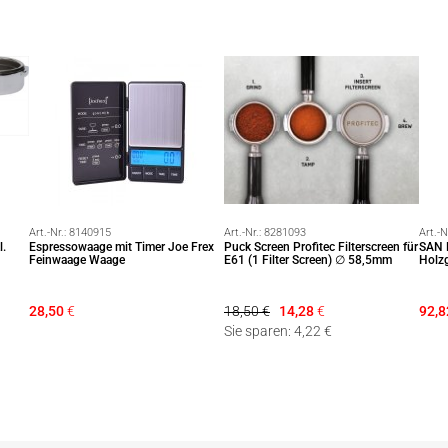
Art.-Nr.:
8140915
Art.-Nr.:
8281093
Art.-N
l.
Espressowaage mit Timer Joe Frex
Puck Screen Profitec Filterscreen für
SAN 
Feinwaage Waage
E61 (1 Filter Screen) ∅ 58,5mm
Holzg
28,50
€
18,50 €
14,28
€
92,8
Sie sparen: 4,22 €