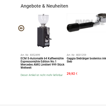
Angebote & Neuheiten
Art.-Nr.:
8352499
Art.-Nr.:
8001259
Black Edition***
ECM S-Automatik 64 Kaffeemühle
Gaggia Siebtärger bodenlos ink
omaschine
Espressomühle Edition No.1
Sieb
t *Neu Fast
Mercedes AMG Limitiert 999 Stück
Weltweit
9,01
€
29,92
€
Dieser Artikel ist nicht mehr lieferbar
 €