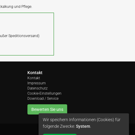
ntkalkung und Pflege.
(außer Speditionsversand)
Kontakt
Kontakt
Impressum
Datenschutz
Cookie-Einstellungen
Download / Service
Bewerten Sie uns
Wir speichern Informationen (Cookies) für
folgende Zwecke:
System
.