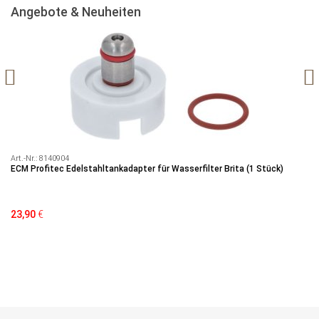
Angebote & Neuheiten
Art.-Nr.:
8140904
Art
ECM Profitec Edelstahltankadapter für Wasserfilter Brita (1 Stück)
Se
23,90
€
79