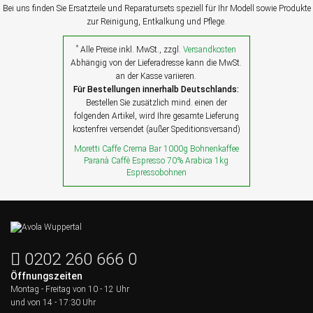
Bei uns finden Sie Ersatzteile und Reparatursets speziell für Ihr Modell sowie Produkte
zur Reinigung, Entkalkung und Pflege.
*
Alle Preise inkl. MwSt., zzgl.
Versandkosten
Abhängig von der Lieferadresse kann die MwSt.
an der Kasse variieren.
Für Bestellungen innerhalb Deutschlands:
Bestellen Sie zusätzlich mind. einen der
folgenden Artikel, wird Ihre gesamte Lieferung
kostenfrei versendet (außer Speditionsversand)
Moretti Caffe Crema Bar 1000g Bohnenkaffee
Paranà Caffè Espresso 70% Arabica 1kg
Espressobohnen
0202 260 666 0
Öffnungszeiten
Montag - Freitag von
10 - 12 Uhr
und von 14 - 17:30 Uhr