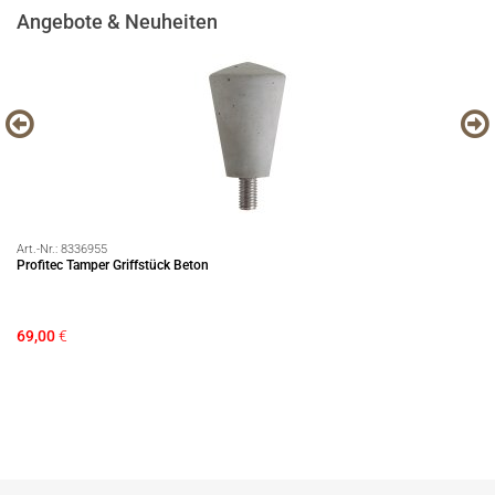
Angebote & Neuheiten
Art.-Nr.:
8336955
Art
Profitec Tamper Griffstück Beton
89
Hö
69,00
€
16
Si