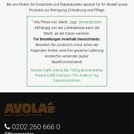
Bei uns finden Sie Ersatzteile und Reparatursets speziell für Ihr Modell sowie
Produkte zur Reinigung, Entkalkung und Pflege.
*
Alle Preise inkl. MwSt., zzgl.
Versandkosten
Abhängig von der Lieferadresse kann die
MwSt. an der Kasse variieren.
Für Bestellungen innerhalb Deutschlands:
Bestellen Sie zusätzlich mind. einen der
folgenden Artikel, wird Ihre gesamte Lieferung
kostenfrei versendet (außer
Speditionsversand)
Moretti Caffe Crema Bar 1000g Bohnenkaffee
Paranà Caffè Espresso 70% Arabica 1kg
Espressobohnen
0202 260 666 0