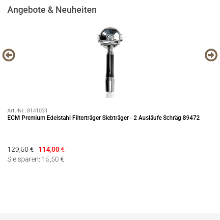
Angebote & Neuheiten
Art.-Nr.:
8141031
Art
ECM Premium Edelstahl Filterträger Siebträger - 2 Ausläufe Schräg 89472
Pr
129,50 €
114,00
€
79
Sie sparen: 15,50 €
Si