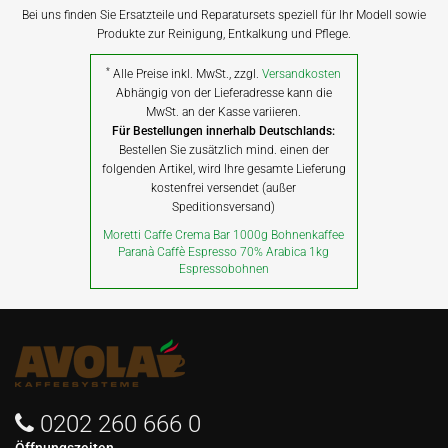
Bei uns finden Sie Ersatzteile und Reparatursets speziell für Ihr Modell sowie
Produkte zur Reinigung, Entkalkung und Pflege.
*
Alle Preise inkl. MwSt., zzgl.
Versandkosten
Abhängig von der Lieferadresse kann die
MwSt. an der Kasse variieren.
Für Bestellungen innerhalb Deutschlands:
Bestellen Sie zusätzlich mind. einen der
folgenden Artikel, wird Ihre gesamte Lieferung
kostenfrei versendet (außer
Speditionsversand)
Moretti Caffe Crema Bar 1000g Bohnenkaffee
Paranà Caffè Espresso 70% Arabica 1kg
Espressobohnen
0202 260 666 0