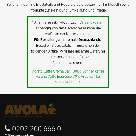
Bei uns finden Sie Ersatzteile und Reparatursets speziell für Ihr Modell sowie
Produkte zur Reinigung, Entkalkung und Pflege.
*
Alle Preise inkl. MwSt., zzgl.
Versandkosten
Abhängig von der Lieferadresse kann die
MwSt. an der Kasse variieren.
Für Bestellungen innerhalb Deutschlands:
Bestellen Sie zusätzlich mind. einen der
folgenden Artikel, wird Ihre gesamte Lieferung
kostenfrei versendet (außer
Speditionsversand)
Moretti Caffe Crema Bar 1000g Bohnenkaffee
Paranà Caffè Espresso 70% Arabica 1kg
Espressobohnen
0202 260 666 0