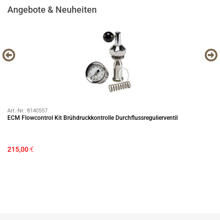
Angebote & Neuheiten
Art.-Nr.:
8140557
Art
ECM Flowcontrol Kit Brühdruckkontrolle Durchflussregulierventil
Pr
215,00
€
54