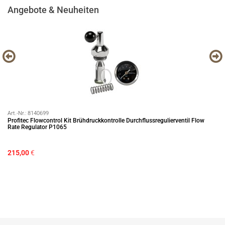
Angebote & Neuheiten
Art.-Nr.:
8140699
Art
Profitec Flowcontrol Kit Brühdruckkontrolle Durchflussregulierventil Flow
EC
Rate Regulator P1065
AM
215,00
€
Die