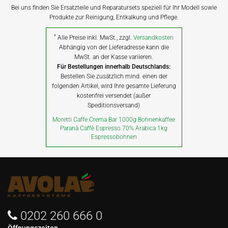
Bei uns finden Sie Ersatzteile und Reparatursets speziell für Ihr Modell sowie
Produkte zur Reinigung, Entkalkung und Pflege.
*
Alle Preise inkl. MwSt., zzgl.
Versandkosten
Abhängig von der Lieferadresse kann die
MwSt. an der Kasse variieren.
Für Bestellungen innerhalb Deutschlands:
Bestellen Sie zusätzlich mind. einen der
folgenden Artikel, wird Ihre gesamte Lieferung
kostenfrei versendet (außer
Speditionsversand)
Moretti Caffe Crema Bar 1000g Bohnenkaffee
Paranà Caffè Espresso 70% Arabica 1kg
Espressobohnen
0202 260 666 0