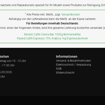
rsatzteile und Reparatursets speziell für Ihr Modell sowie Produkte zur Reinigung, E
*
Alle Preise inkl. MwSt., zzgl.
Versandkosten
Abhängig von der Lieferadresse kann die MwSt. an der Kasse variieren.
Für Bestellungen innerhalb Deutschlands:
 mind. einen der folgenden Artikel, wird Ihre gesamte Lieferung kostenfrei versendet 
Moretti Caffe Crema Bar 1000g Bohnenkaffee
Paranà Caffè Espresso 70% Arabica 1kg Espressobohnen
zeiten
Informationen
Versand- & Bezahlmethoden
reitag von
10 - 12 Uhr
Elektroschrott / Verpackung
 - 17:30 Uhr
AGB
5.09.2026
Widerrufsrecht
 Uhr