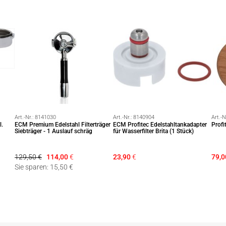
Art.-Nr.:
8141030
Art.-Nr.:
8140904
Art.-N
l.
ECM Premium Edelstahl Filterträger
ECM Profitec Edelstahltankadapter
Profi
Siebträger - 1 Auslauf schräg
für Wasserfilter Brita (1 Stück)
129,50 €
114,00
€
23,90
€
79,0
Sie sparen: 15,50 €