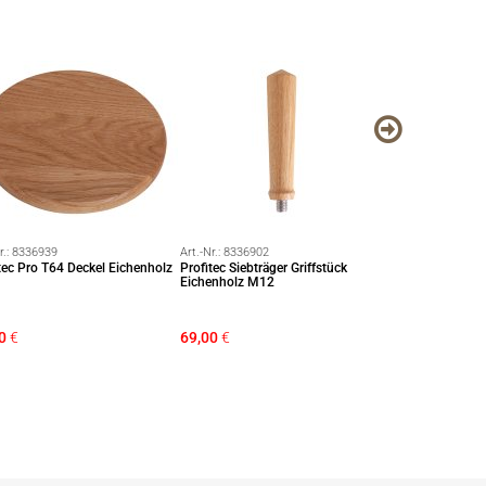
r.:
8336939
Art.-Nr.:
8336902
Art.-Nr.:
8336904
tec Pro T64 Deckel Eichenholz
Profitec Siebträger Griffstück
Profitec Nusshol
Eichenholz M12
Espressomaschi
0
€
69,00
€
99,00
€