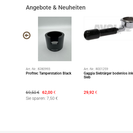
Angebote & Neuheiten
Art.-Nr.:
8280993
Art.-Nr.:
8001259
unnel 89500
Profitec Tamperstation Black
Gaggia Siebtärger bodenlos ink
Sieb
69,50 €
62,00
€
29,92
€
Sie sparen: 7,50 €