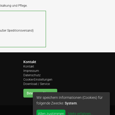
ntkalkung und Pflege.
(außer Speditionsversand)
Kontakt
Kontakt
Impressum
Datenschutz
Cookie-Einstellungen
Download / Service
Bewerten Sie uns
Wir speichern Informationen (Cookies) für
folgende Zwecke:
System
.
Allen zustimmen
Mehr erfahren
...