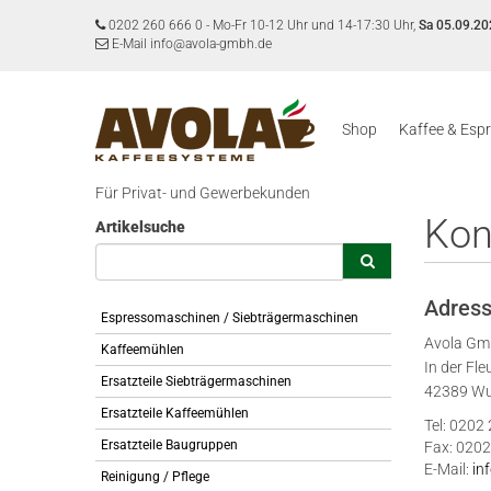
0202 260 666 0
-
Mo-Fr 10-12 Uhr und 14-17:30 Uhr,
Sa 05.09.20
E-Mail info@avola-gmbh.de
Shop
Kaffee & Esp
Für Privat- und Gewerbekunden
Kon
Artikelsuche
Adres
Espressomaschinen / Siebträgermaschinen
Avola G
Kaffeemühlen
In der Fle
Ersatzteile Siebträgermaschinen
42389 Wu
Ersatzteile Kaffeemühlen
Tel: 0202
Ersatzteile Baugruppen
Fax: 0202
E-Mail:
in
Reinigung / Pflege