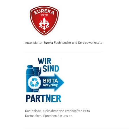
Autorisierter Eureka Fachhändler und Servicewerkstatt
Kostenlose Rücknahme von erschöpften Brita
Kartuschen. Sprechen Sie uns an.