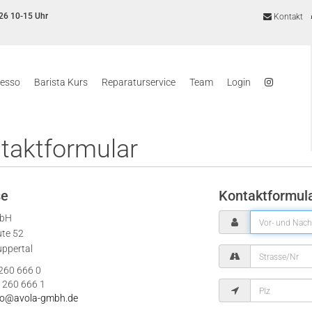
26 10-15 Uhr
Kontakt
resso
Barista Kurs
Reparaturservice
Team
Login
taktformular
se
Kontaktformul
mbH
ute 52
ppertal
 260 666 0
 260 666 1
fo@avola-gmbh.de