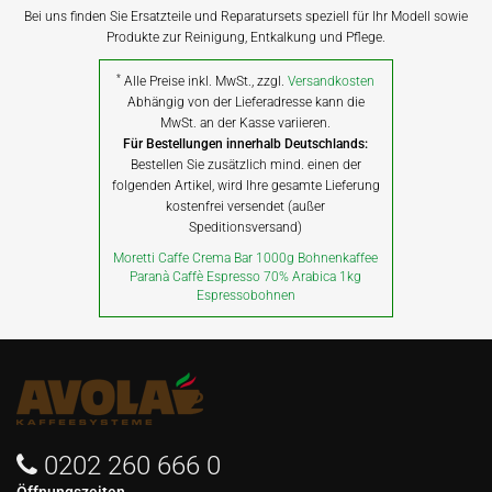
Bei uns finden Sie Ersatzteile und Reparatursets speziell für Ihr Modell sowie
Produkte zur Reinigung, Entkalkung und Pflege.
*
Alle Preise inkl. MwSt., zzgl.
Versandkosten
Abhängig von der Lieferadresse kann die
MwSt. an der Kasse variieren.
Für Bestellungen innerhalb Deutschlands:
Bestellen Sie zusätzlich mind. einen der
folgenden Artikel, wird Ihre gesamte Lieferung
kostenfrei versendet (außer
Speditionsversand)
Moretti Caffe Crema Bar 1000g Bohnenkaffee
Paranà Caffè Espresso 70% Arabica 1kg
Espressobohnen
0202 260 666 0