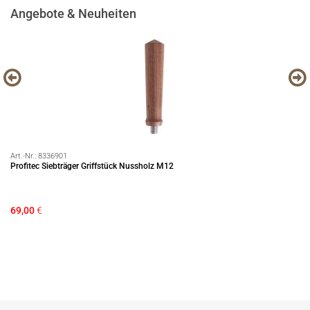
Angebote & Neuheiten
Art.-Nr.:
8336901
Art
Profitec Siebträger Griffstück Nussholz M12
Pr
up
69,00
€
Die