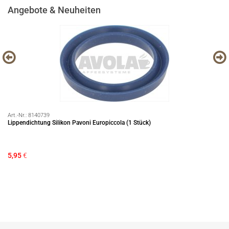
Angebote & Neuheiten
Art.-Nr.:
8140739
Art
Lippendichtung Silikon Pavoni Europiccola (1 Stück)
89
5,95
€
13
Si