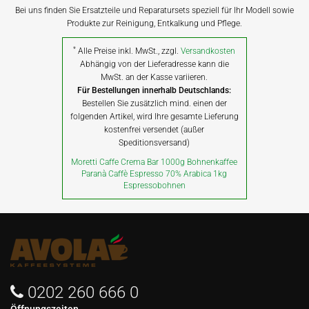
Bei uns finden Sie Ersatzteile und Reparatursets speziell für Ihr Modell sowie
Produkte zur Reinigung, Entkalkung und Pflege.
*
Alle Preise inkl. MwSt., zzgl.
Versandkosten
Abhängig von der Lieferadresse kann die
MwSt. an der Kasse variieren.
Für Bestellungen innerhalb Deutschlands:
Bestellen Sie zusätzlich mind. einen der
folgenden Artikel, wird Ihre gesamte Lieferung
kostenfrei versendet (außer
Speditionsversand)
Moretti Caffe Crema Bar 1000g Bohnenkaffee
Paranà Caffè Espresso 70% Arabica 1kg
Espressobohnen
0202 260 666 0