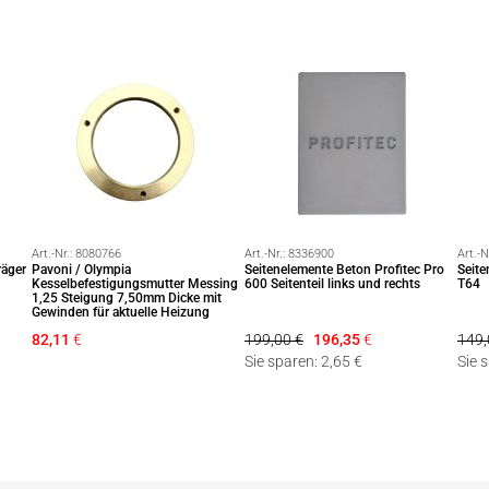
Art.-Nr.:
8080766
Art.-Nr.:
8336900
Art.-N
räger
Pavoni / Olympia
Seitenelemente Beton Profitec Pro
Seite
Kesselbefestigungsmutter Messing
600 Seitenteil links und rechts
T64
1,25 Steigung 7,50mm Dicke mit
Gewinden für aktuelle Heizung
82,11
€
199,00 €
196,35
€
149,
Sie sparen: 2,65 €
Sie 