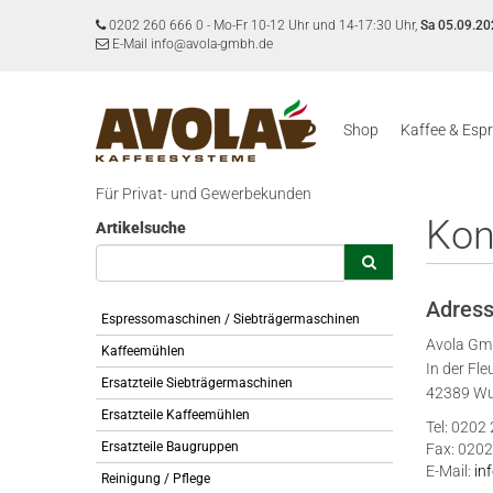
0202 260 666 0
-
Mo-Fr 10-12 Uhr und 14-17:30 Uhr,
Sa 05.09.20
E-Mail info@avola-gmbh.de
Shop
Kaffee & Esp
Für Privat- und Gewerbekunden
Kon
Artikelsuche
Adres
Espressomaschinen / Siebträgermaschinen
Avola G
Kaffeemühlen
In der Fle
Ersatzteile Siebträgermaschinen
42389 Wu
Ersatzteile Kaffeemühlen
Tel: 0202
Ersatzteile Baugruppen
Fax: 0202
E-Mail:
in
Reinigung / Pflege