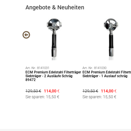
Angebote & Neuheiten
Art.-Nr.:
8141031
Art.-Nr.:
8141030
 Leveller
ECM Premium Edelstahl Filterträger
ECM Premium Edelstahl Filtert
Siebträger - 2 Ausläufe Schräg
Siebträger - 1 Auslauf schräg
89472
129,50 €
114,00
€
129,50 €
114,00
€
 €
Sie sparen: 15,50 €
Sie sparen: 15,50 €