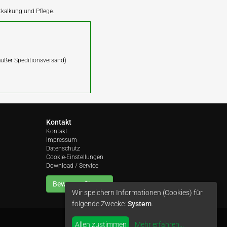
ntkalkung und Pflege.
(außer Speditionsversand)
Kontakt
Kontakt
Impressum
Datenschutz
Cookie-Einstellungen
Download / Service
Bewerten Sie uns
Wir speichern Informationen (Cookies) für
folgende Zwecke:
System
.
Allen zustimmen
Mehr erfahren
...