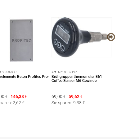
r.:
8336889
Art.-Nr.:
8137192
Art.-Nr.:
8280509
nelemente Beton Profitec Pro-
Brühgruppenthermometer E61
LEVELLER TAM
Coffee Sensor M6 Gewinde
mm SCHWARZ
00 €
146,38
€
69,00 €
59,62
€
84,91 €
59,0
sparen: 2,62 €
Sie sparen: 9,38 €
Sie sparen: 25