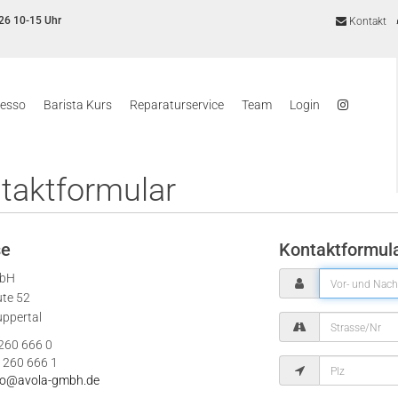
26 10-15 Uhr
Kontakt
resso
Barista Kurs
Reparaturservice
Team
Login
taktformular
se
Kontaktformul
mbH
ute 52
ppertal
 260 666 0
 260 666 1
fo@avola-gmbh.de