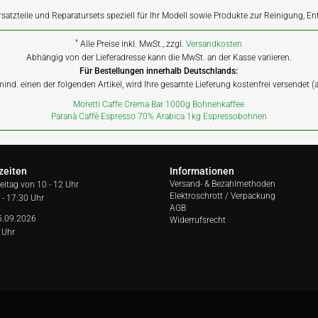
rsatzteile und Reparatursets speziell für Ihr Modell sowie Produkte zur Reinigung, E
*
Alle Preise inkl. MwSt., zzgl.
Versandkosten
Abhängig von der Lieferadresse kann die MwSt. an der Kasse variieren.
Für Bestellungen innerhalb Deutschlands:
 mind. einen der folgenden Artikel, wird Ihre gesamte Lieferung kostenfrei versendet 
Moretti Caffe Crema Bar 1000g Bohnenkaffee
Paranà Caffè Espresso 70% Arabica 1kg Espressobohnen
zeiten
Informationen
Versand- & Bezahlmethoden
reitag von
10 - 12 Uhr
Elektroschrott / Verpackung
 - 17:30 Uhr
AGB
5.09.2026
Widerrufsrecht
 Uhr