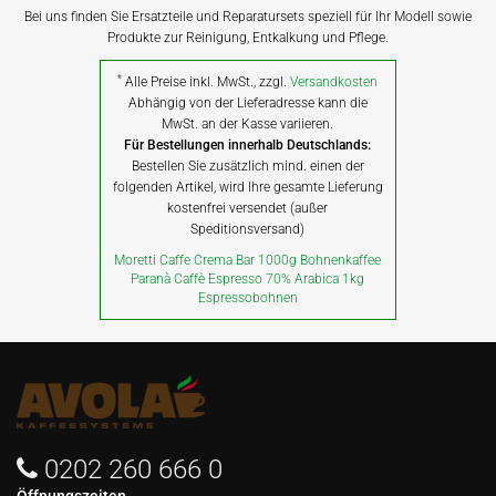
Bei uns finden Sie Ersatzteile und Reparatursets speziell für Ihr Modell sowie
Produkte zur Reinigung, Entkalkung und Pflege.
*
Alle Preise inkl. MwSt., zzgl.
Versandkosten
Abhängig von der Lieferadresse kann die
MwSt. an der Kasse variieren.
Für Bestellungen innerhalb Deutschlands:
Bestellen Sie zusätzlich mind. einen der
folgenden Artikel, wird Ihre gesamte Lieferung
kostenfrei versendet (außer
Speditionsversand)
Moretti Caffe Crema Bar 1000g Bohnenkaffee
Paranà Caffè Espresso 70% Arabica 1kg
Espressobohnen
0202 260 666 0