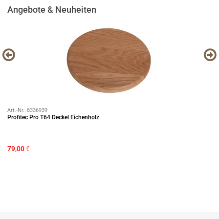
Angebote & Neuheiten
Art.-Nr.:
8336939
Art
Profitec Pro T64 Deckel Eichenholz
Se
79,00
€
79