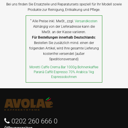
Bei uns finden Sie Ersatzteile und Reparatursets speziell für Ihr Modell sowie
Produkte zur Reinigung, Entkalkung und Pflege.
*
Alle Preise inkl. MwSt., zzgl.
Versandkosten
Abhängig von der Lieferadresse kann die
MwSt. an der Kasse variieren.
Für Bestellungen innerhalb Deutschlands:
Bestellen Sie zusätzlich mind. einen der
folgenden Artikel, wird Ihre gesamte Lieferung
kostenfrei versendet (außer
Speditionsversand)
Moretti Caffe Crema Bar 1000g Bohnenkaffee
Paranà Caffè Espresso 70% Arabica 1kg
Espressobohnen
0202 260 666 0