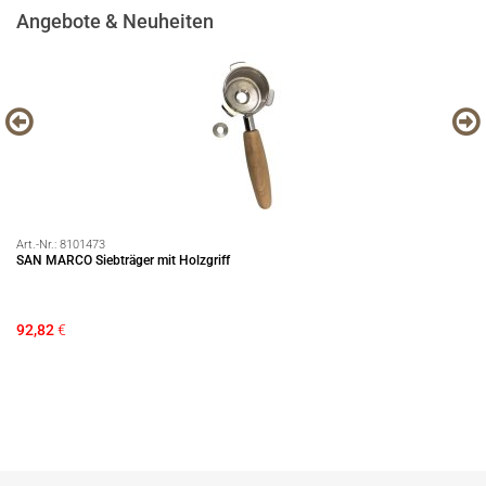
Angebote & Neuheiten
Art.-Nr.:
8101473
Art
SAN MARCO Siebträger mit Holzgriff
EC
92,82
€
16
Si