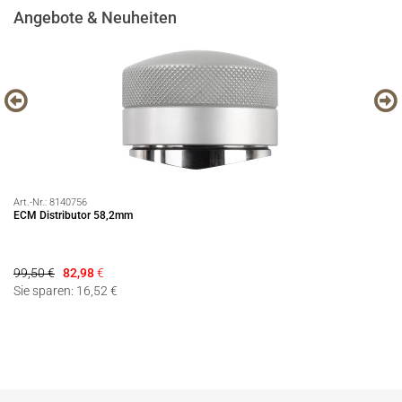
Angebote & Neuheiten
Art.-Nr.:
8140756
Art
ECM Distributor 58,2mm
Pr
Ra
99,50 €
82,98
€
21
Sie sparen: 16,52 €