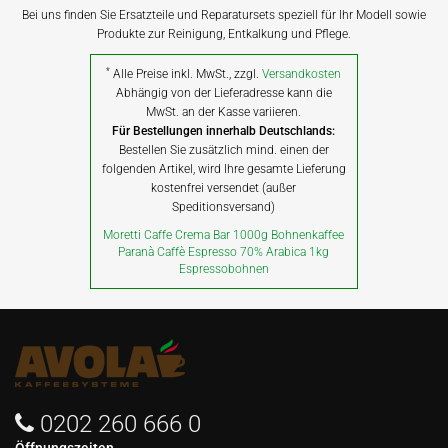
Bei uns finden Sie Ersatzteile und Reparatursets speziell für Ihr Modell sowie
Produkte zur Reinigung, Entkalkung und Pflege.
*
Alle Preise inkl. MwSt., zzgl.
Versandkosten
Abhängig von der Lieferadresse kann die
MwSt. an der Kasse variieren.
Für Bestellungen innerhalb Deutschlands:
Bestellen Sie zusätzlich mind. einen der
folgenden Artikel, wird Ihre gesamte Lieferung
kostenfrei versendet (außer
Speditionsversand)
Moretti Caffe Crema Bar 1000g Bohnenkaffee
Paranà Caffè Espresso 70% Arabica 1kg
Espressobohnen
0202 260 666 0