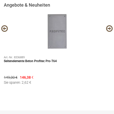
Angebote & Neuheiten
Art.-Nr.:
8336889
Art
Seitenelemente Beton Profitec Pro-T64
Pr
149,00 €
146,38
€
69
Sie sparen: 2,62 €