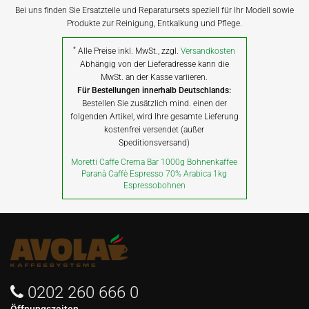
Bei uns finden Sie Ersatzteile und Reparatursets speziell für Ihr Modell sowie
Produkte zur Reinigung, Entkalkung und Pflege.
*
Alle Preise inkl. MwSt., zzgl.
Versandkosten
Abhängig von der Lieferadresse kann die
MwSt. an der Kasse variieren.
Für Bestellungen innerhalb Deutschlands:
Bestellen Sie zusätzlich mind. einen der
folgenden Artikel, wird Ihre gesamte Lieferung
kostenfrei versendet (außer
Speditionsversand)
Moretti Caffe Crema Bar 1000g Bohnenkaffee
Paranà Caffè Espresso 70% Arabica 1kg
Espressobohnen
0202 260 666 0