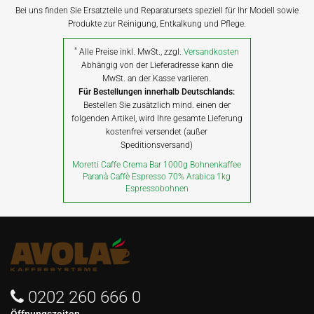
Bei uns finden Sie Ersatzteile und Reparatursets speziell für Ihr Modell sowie
Produkte zur Reinigung, Entkalkung und Pflege.
*
Alle Preise inkl. MwSt., zzgl.
Versandkosten
Abhängig von der Lieferadresse kann die
MwSt. an der Kasse variieren.
Für Bestellungen innerhalb Deutschlands:
Bestellen Sie zusätzlich mind. einen der
folgenden Artikel, wird Ihre gesamte Lieferung
kostenfrei versendet (außer
Speditionsversand)
Moretti Caffe Crema Bar 1000g Bohnenkaffee
Paranà Caffè Espresso 70% Arabica 1kg
Espressobohnen
0202 260 666 0