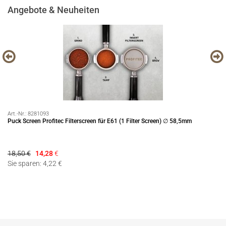
Angebote & Neuheiten
Art.-Nr.:
8281093
Art
Puck Screen Profitec Filterscreen für E61 (1 Filter Screen) ∅ 58,5mm
Se
18,50 €
14,28
€
15
Sie sparen: 4,22 €