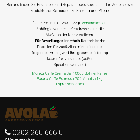
Bei uns finden Sie Ersatzteile und Reparatursets speziell für Ihr Modell sowie
Produkte zur Reinigung, Entkalkung und Pflege.
*
Alle Preise inkl. MwSt., zzgl.
Versandkosten
Abhängig von der Lieferadresse kann die
MwSt. an der Kasse variieren.
Für Bestellungen innerhalb Deutschlands:
Bestellen Sie zusätzlich mind. einen der
folgenden Artikel, wird Ihre gesamte Lieferung
kostenfrei versendet (außer
Speditionsversand)
Moretti Caffe Crema Bar 1000g Bohnenkaffee
Paranà Caffè Espresso 70% Arabica 1kg
Espressobohnen
0202 260 666 0