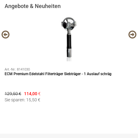
Angebote & Neuheiten
Art.-Nr.:
8141030
Art
ECM Premium Edelstahl Filterträger Siebträger - 1 Auslauf schräg
Pr
129,50 €
114,00
€
2.
Sie sparen: 15,50 €
Si