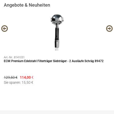
Angebote & Neuheiten
Art.-Nr.:
8141031
Art
ECM Premium Edelstahl Filterträger Siebträger - 2 Ausläufe Schräg 89472
Pr
129,50 €
114,00
€
99
Sie sparen: 15,50 €