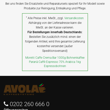
Bei uns finden Sie Ersatzteile und Reparatursets speziell für Ihr Modell sowie
Produkte zur Reinigung, Entkalkung und Pflege.
*
Alle Preise inkl. MwSt., zzgl.
Versandkosten
Abhängig von der Lieferadresse kann die
MwSt. an der Kasse variieren.
Für Bestellungen innerhalb Deutschlands:
Bestellen Sie zusätzlich mind. einen der
folgenden Artikel, wird Ihre gesamte Lieferung
kostenfrei versendet (außer
Speditionsversand)
Moretti Caffe Crema Bar 1000g Bohnenkaffee
Paranà Caffè Espresso 70% Arabica 1kg
Espressobohnen
0202 260 666 0