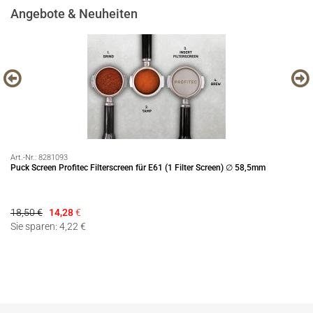
Angebote & Neuheiten
Art.-Nr.:
8281093
Art
Puck Screen Profitec Filterscreen für E61 (1 Filter Screen) ∅ 58,5mm
Pr
18,50 €
14,28
€
69
Sie sparen: 4,22 €
Si