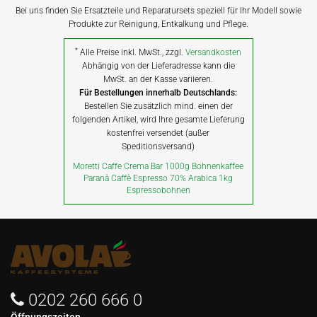
Bei uns finden Sie Ersatzteile und Reparatursets speziell für Ihr Modell sowie
Produkte zur Reinigung, Entkalkung und Pflege.
*
Alle Preise inkl. MwSt., zzgl.
Versandkosten
Abhängig von der Lieferadresse kann die
MwSt. an der Kasse variieren.
Für Bestellungen innerhalb Deutschlands:
Bestellen Sie zusätzlich mind. einen der
folgenden Artikel, wird Ihre gesamte Lieferung
kostenfrei versendet (außer
Speditionsversand)
Moretti Caffe Crema Bar 1000g Bohnenkaffee
Paranà Caffè Espresso 70% Arabica 1kg
Espressobohnen
0202 260 666 0