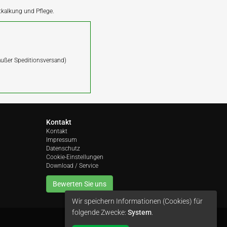
ntkalkung und Pflege.
(außer Speditionsversand)
Kontakt
Kontakt
Impressum
Datenschutz
Cookie-Einstellungen
Download / Service
Bewerten Sie uns
Wir speichern Informationen (Cookies) für
folgende Zwecke:
System
.