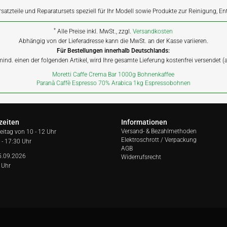
rsatzteile und Reparatursets speziell für Ihr Modell sowie Produkte zur Reinigung, E
*
Alle Preise inkl. MwSt., zzgl.
Versandkosten
Abhängig von der Lieferadresse kann die MwSt. an der Kasse variieren.
Für Bestellungen innerhalb Deutschlands:
 mind. einen der folgenden Artikel, wird Ihre gesamte Lieferung kostenfrei versendet 
Moretti Caffe Crema Bar 1000g Bohnenkaffee
Paranà Caffè Espresso 70% Arabica 1kg Espressobohnen
zeiten
Informationen
Versand- & Bezahlmethoden
reitag von
10 - 12 Uhr
Elektroschrott / Verpackung
 - 17:30 Uhr
AGB
5.09.2026
Widerrufsrecht
 Uhr