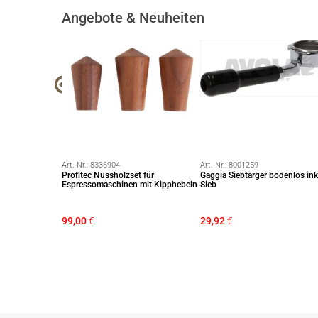
Angebote & Neuheiten
Art.-Nr.:
8336904
Art.-Nr.:
8001259
 Beton für
Profitec Nussholzset für
Gaggia Siebtärger bodenlos ink
mit Kipphebeln
Espressomaschinen mit Kipphebeln
Sieb
€
99,00
€
29,92
€
 €