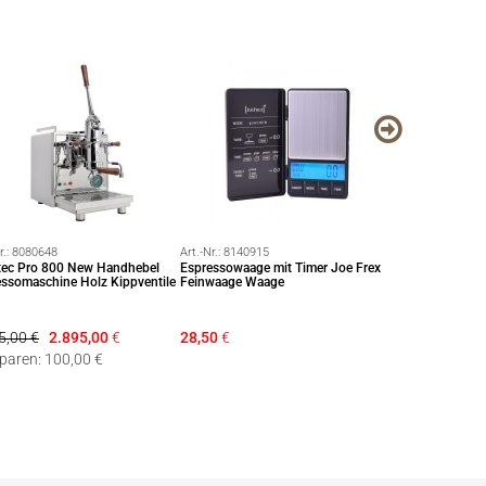
r.:
8080648
Art.-Nr.:
8140915
Art.-Nr.:
8141032
itec Pro 800 New Handhebel
Espressowaage mit Timer Joe Frex
ECM Siebträger 
ssomaschine Holz Kippventile
Feinwaage Waage
Crema mit 21g S
Edelstahl **
5,00 €
2.895,00
€
28,50
€
129,50 €
113
sparen: 100,00 €
Sie sparen: 16