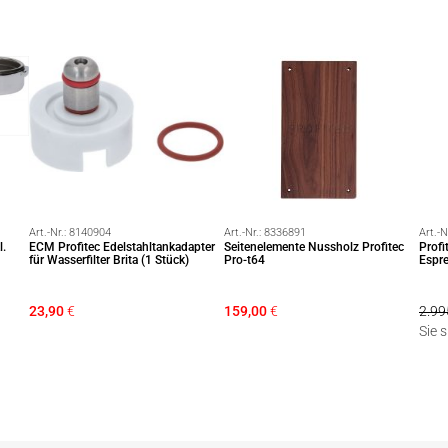
Art.-Nr.:
8140904
Art.-Nr.:
8336891
Art.-N
l.
ECM Profitec Edelstahltankadapter
Seitenelemente Nussholz Profitec
Prof
für Wasserfilter Brita (1 Stück)
Pro-t64
Espre
23,90
€
159,00
€
2.99
Sie 