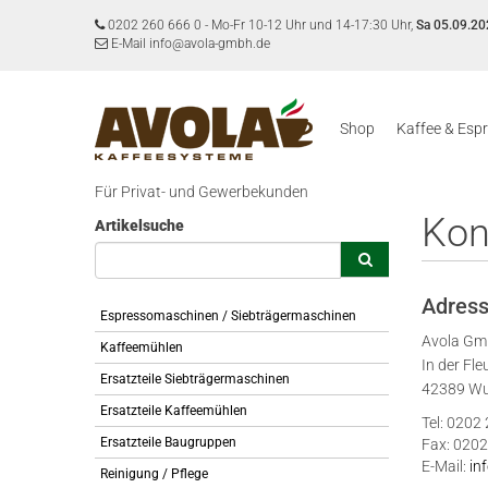
0202 260 666 0
-
Mo-Fr 10-12 Uhr und 14-17:30 Uhr,
Sa 05.09.20
E-Mail info@avola-gmbh.de
Shop
Kaffee & Esp
Für Privat- und Gewerbekunden
Kon
Artikelsuche
Adres
Espressomaschinen / Siebträgermaschinen
Avola G
Kaffeemühlen
In der Fle
Ersatzteile Siebträgermaschinen
42389 Wu
Ersatzteile Kaffeemühlen
Tel: 0202
Ersatzteile Baugruppen
Fax: 0202
E-Mail:
in
Reinigung / Pflege