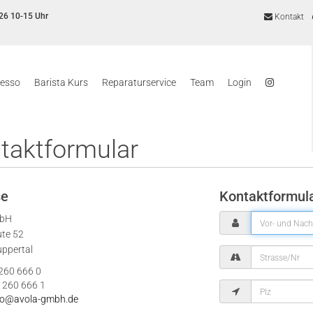
26 10-15 Uhr
Kontakt
resso
Barista Kurs
Reparaturservice
Team
Login
taktformular
se
Kontaktformul
mbH
ute 52
ppertal
 260 666 0
 260 666 1
fo@avola-gmbh.de