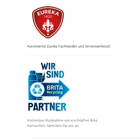
Autorisierter Eureka Fachhändler und Servicewerkstatt
Kostenlose Rücknahme von erschöpften Brita
Kartuschen. Sprechen Sie uns an.