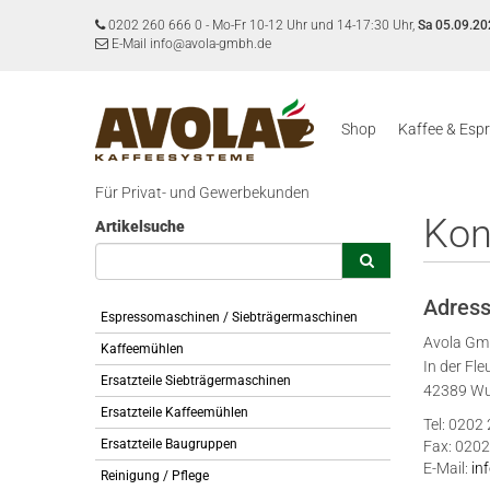
0202 260 666 0
-
Mo-Fr 10-12 Uhr und 14-17:30 Uhr,
Sa 05.09.20
E-Mail info@avola-gmbh.de
Shop
Kaffee & Esp
Für Privat- und Gewerbekunden
Kon
Artikelsuche
Adres
Espressomaschinen / Siebträgermaschinen
Avola G
Kaffeemühlen
In der Fle
Ersatzteile Siebträgermaschinen
42389 Wu
Ersatzteile Kaffeemühlen
Tel: 0202
Ersatzteile Baugruppen
Fax: 0202
E-Mail:
in
Reinigung / Pflege