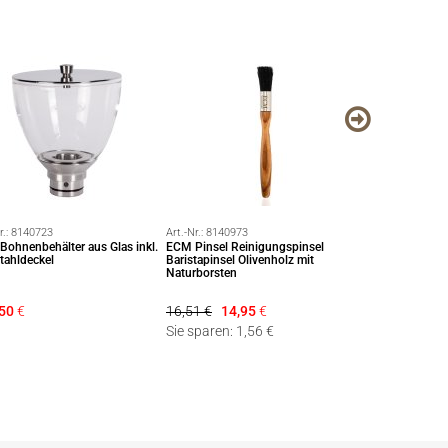
r.:
8140723
Art.-Nr.:
8140973
Art.-Nr.:
8140644
ohnenbehälter aus Glas inkl.
ECM Pinsel Reinigungspinsel
Motta Trichter D
tahldeckel
Baristapinsel Olivenholz mit
Höhe 40mm Fun
Naturborsten
50
€
16,51 €
14,95
€
17,40 €
12,9
Sie sparen: 1,56 €
Sie sparen: 4,