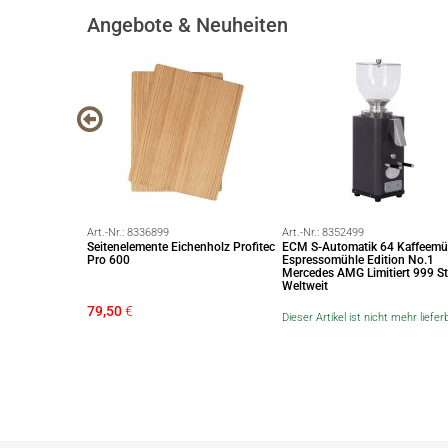
Angebote & Neuheiten
Art.-Nr.:
8336899
Art.-Nr.:
8352499
holz Profitec
Seitenelemente Eichenholz Profitec
ECM S-Automatik 64 Kaffeemü
Pro 600
Espressomühle Edition No.1
Mercedes AMG Limitiert 999 S
Weltweit
79,50
€
Dieser Artikel ist nicht mehr liefer