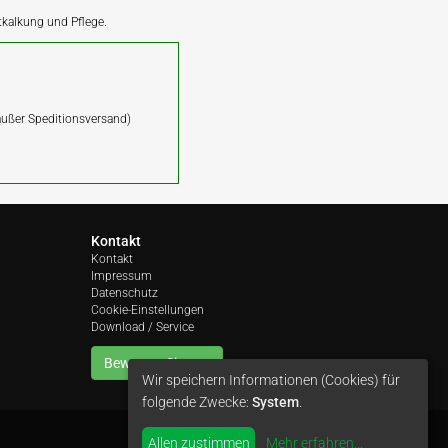
ntkalkung und Pflege.
(außer Speditionsversand)
Kontakt
Kontakt
Impressum
Datenschutz
Cookie-Einstellungen
Download / Service
Bewerten Sie uns
Wir speichern Informationen (Cookies) für
folgende Zwecke:
System
.
Allen zustimmen
Mehr erfahren
...