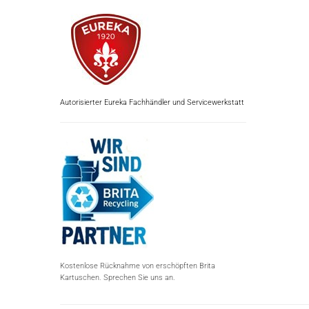
Autorisierter Eureka Fachhändler und Servicewerkstatt
Kostenlose Rücknahme von erschöpften Brita
Kartuschen. Sprechen Sie uns an.