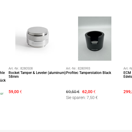
Art.-Nr.:
8280508
Art.-Nr.:
8280993
Art.-N
hle
Rocket Tamper & Leveler (aluminum)
Profitec Tamperstation Black
ECM B
58mm
Edels
tück
59,00
€
69,50 €
62,00
€
299,
bar
Sie sparen: 7,50 €