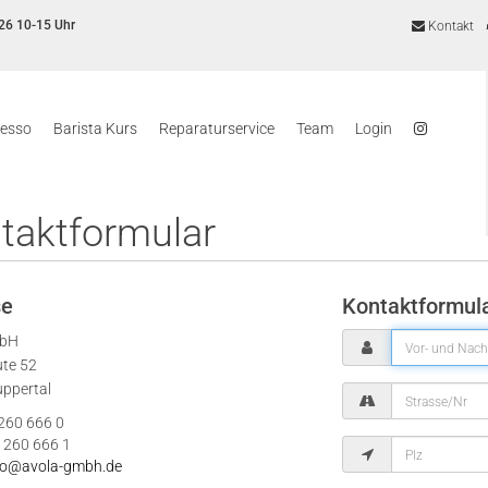
26 10-15 Uhr
Kontakt
resso
Barista Kurs
Reparaturservice
Team
Login
taktformular
se
Kontaktformul
mbH
ute 52
ppertal
 260 666 0
 260 666 1
fo@avola-gmbh.de