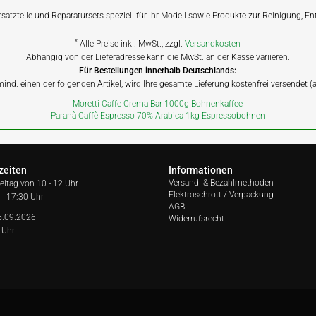
rsatzteile und Reparatursets speziell für Ihr Modell sowie Produkte zur Reinigung, E
*
Alle Preise inkl. MwSt., zzgl.
Versandkosten
Abhängig von der Lieferadresse kann die MwSt. an der Kasse variieren.
Für Bestellungen innerhalb Deutschlands:
 mind. einen der folgenden Artikel, wird Ihre gesamte Lieferung kostenfrei versendet 
Moretti Caffe Crema Bar 1000g Bohnenkaffee
Paranà Caffè Espresso 70% Arabica 1kg Espressobohnen
zeiten
Informationen
Versand- & Bezahlmethoden
reitag von
10 - 12 Uhr
Elektroschrott / Verpackung
 - 17:30 Uhr
AGB
5.09.2026
Widerrufsrecht
 Uhr