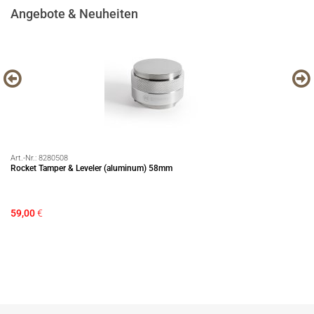
Angebote & Neuheiten
Art.-Nr.:
8280508
Art
Rocket Tamper & Leveler (aluminum) 58mm
EC
59,00
€
12
Si