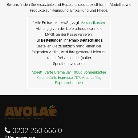
Bei uns finden Sie Ersatzteile und Reparatursets speziell für Ihr Modell sowie
Produkte zur Reinigung, Entkalkung und Pflege.
*
Alle Preise inkl. MwSt., zzgl.
Versandkosten
Abhängig von der Lieferadresse kann die
MwSt. an der Kasse variieren.
Für Bestellungen innerhalb Deutschlands:
Bestellen Sie zusätzlich mind. einen der
folgenden Artikel, wird Ihre gesamte Lieferung
kostenfrei versendet (außer
Speditionsversand)
Moretti Caffe Crema Bar 1000g Bohnenkaffee
Paranà Caffè Espresso 70% Arabica 1kg
Espressobohnen
0202 260 666 0