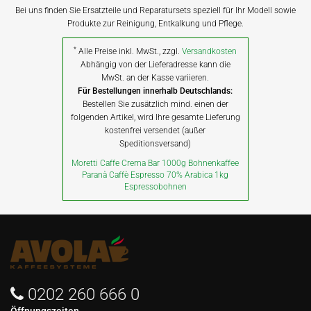
Bei uns finden Sie Ersatzteile und Reparatursets speziell für Ihr Modell sowie
Produkte zur Reinigung, Entkalkung und Pflege.
*
Alle Preise inkl. MwSt., zzgl.
Versandkosten
Abhängig von der Lieferadresse kann die
MwSt. an der Kasse variieren.
Für Bestellungen innerhalb Deutschlands:
Bestellen Sie zusätzlich mind. einen der
folgenden Artikel, wird Ihre gesamte Lieferung
kostenfrei versendet (außer
Speditionsversand)
Moretti Caffe Crema Bar 1000g Bohnenkaffee
Paranà Caffè Espresso 70% Arabica 1kg
Espressobohnen
0202 260 666 0