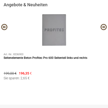
Angebote & Neuheiten
Art.-Nr.:
8336900
Art
Seitenelemente Beton Profitec Pro 600 Seitenteil links und rechts
Pr
199,00 €
196,35
€
69
Sie sparen: 2,65 €
Si