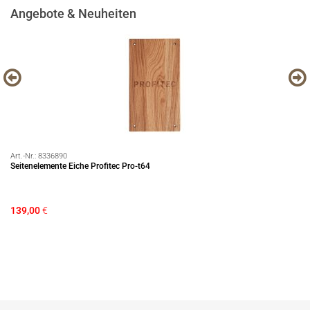
Angebote & Neuheiten
Art.-Nr.:
8336890
Art
Seitenelemente Eiche Profitec Pro-t64
LE
139,00
€
84
Si