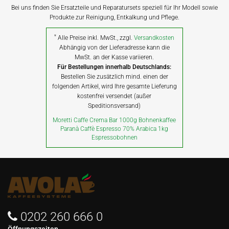
Bei uns finden Sie Ersatzteile und Reparatursets speziell für Ihr Modell sowie
Produkte zur Reinigung, Entkalkung und Pflege.
*
Alle Preise inkl. MwSt., zzgl.
Versandkosten
Abhängig von der Lieferadresse kann die
MwSt. an der Kasse variieren.
Für Bestellungen innerhalb Deutschlands:
Bestellen Sie zusätzlich mind. einen der
folgenden Artikel, wird Ihre gesamte Lieferung
kostenfrei versendet (außer
Speditionsversand)
Moretti Caffe Crema Bar 1000g Bohnenkaffee
Paranà Caffè Espresso 70% Arabica 1kg
Espressobohnen
0202 260 666 0