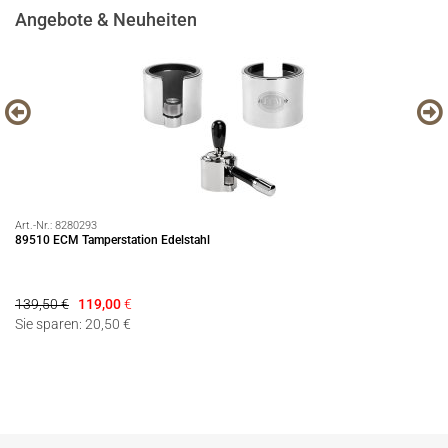
Angebote & Neuheiten
Art.-Nr.:
8280293
Art
89510 ECM Tamperstation Edelstahl
Se
139,50 €
119,00
€
19
Sie sparen: 20,50 €
Si