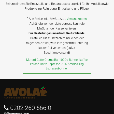
Bei uns finden Sie Ersatzteile und Reparatursets speziell für Ihr Modell sowie
Produkte zur Reinigung, Entkalkung und Pflege.
*
Alle Preise inkl. MwSt., zzgl.
Versandkosten
Abhängig von der Lieferadresse kann die
MwSt. an der Kasse variieren.
Für Bestellungen innerhalb Deutschlands:
Bestellen Sie zusätzlich mind. einen der
folgenden Artikel, wird Ihre gesamte Lieferung
kostenfrei versendet (außer
Speditionsversand)
Moretti Caffe Crema Bar 1000g Bohnenkaffee
Paranà Caffè Espresso 70% Arabica 1kg
Espressobohnen
0202 260 666 0