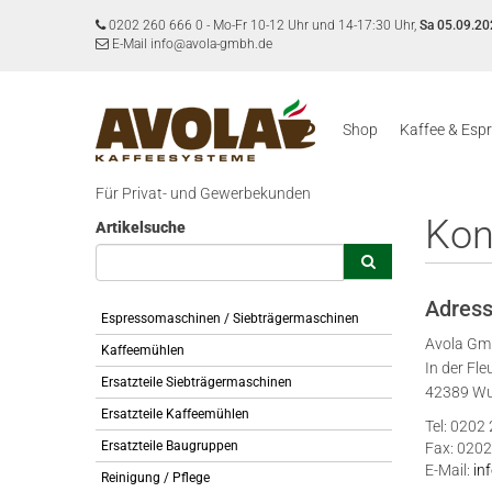
0202 260 666 0
-
Mo-Fr 10-12 Uhr und 14-17:30 Uhr,
Sa 05.09.20
E-Mail info@avola-gmbh.de
Shop
Kaffee & Esp
Für Privat- und Gewerbekunden
Kon
Artikelsuche
Adres
Espressomaschinen / Siebträgermaschinen
Avola G
Kaffeemühlen
In der Fle
Ersatzteile Siebträgermaschinen
42389 Wu
Ersatzteile Kaffeemühlen
Tel: 0202
Ersatzteile Baugruppen
Fax: 0202
E-Mail:
in
Reinigung / Pflege