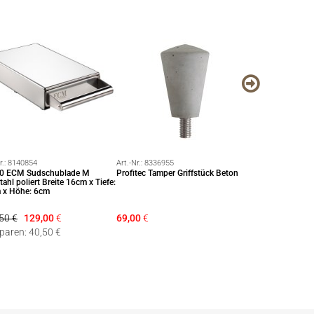
r.:
8140854
Art.-Nr.:
8336955
Art.-Nr.:
8336900
0 ECM Sudschublade M
Profitec Tamper Griffstück Beton
Seitenelemente 
tahl poliert Breite 16cm x Tiefe:
600 Seitenteil l
 x Höhe: 6cm
50 €
129,00
€
69,00
€
199,00 €
196
sparen: 40,50 €
Sie sparen: 2,