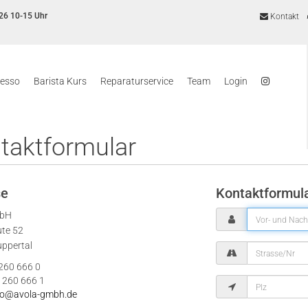
26 10-15 Uhr
Kontakt
resso
Barista Kurs
Reparaturservice
Team
Login
taktformular
se
Kontaktformul
mbH
ute 52
ppertal
 260 666 0
 260 666 1
fo@avola-gmbh.de