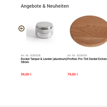
Angebote & Neuheiten
Art.-Nr.:
8280508
Art.-Nr.:
8336939
sta Pesante
Rocket Tamper & Leveler (aluminum)
Profitec Pro T64 Deckel Eichen
58mm
€
59,00
€
79,00
€
5 €