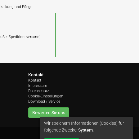
ntkalkung und Pflege.
(außer Speditionsversand)
Kontakt
Kontakt
Impressum
Datenschutz
Cookie-Einstellungen
Download / Service
Bewerten Sie uns
Wir speichern Informationen (Cookies) für
folgende Zwecke:
System
.