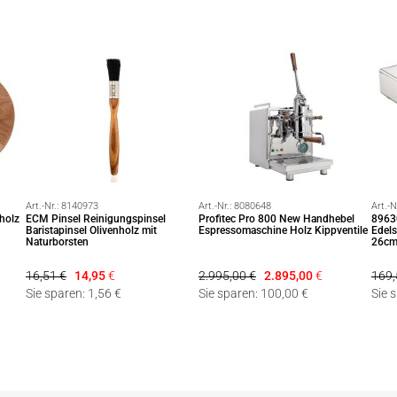
Art.-Nr.:
8140973
Art.-Nr.:
8080648
Art.-N
holz
ECM Pinsel Reinigungspinsel
Profitec Pro 800 New Handhebel
8963
Baristapinsel Olivenholz mit
Espressomaschine Holz Kippventile
Edels
Naturborsten
26cm
16,51 €
14,95
€
2.995,00 €
2.895,00
€
169,
Sie sparen: 1,56 €
Sie sparen: 100,00 €
Sie 