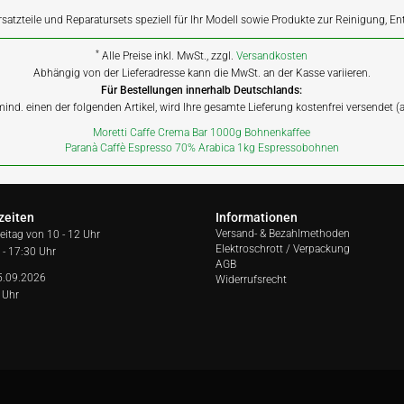
rsatzteile und Reparatursets speziell für Ihr Modell sowie Produkte zur Reinigung, E
*
Alle Preise inkl. MwSt., zzgl.
Versandkosten
Abhängig von der Lieferadresse kann die MwSt. an der Kasse variieren.
Für Bestellungen innerhalb Deutschlands:
 mind. einen der folgenden Artikel, wird Ihre gesamte Lieferung kostenfrei versendet 
Moretti Caffe Crema Bar 1000g Bohnenkaffee
Paranà Caffè Espresso 70% Arabica 1kg Espressobohnen
zeiten
Informationen
Versand- & Bezahlmethoden
reitag von
10 - 12 Uhr
Elektroschrott / Verpackung
 - 17:30 Uhr
AGB
5.09.2026
Widerrufsrecht
 Uhr