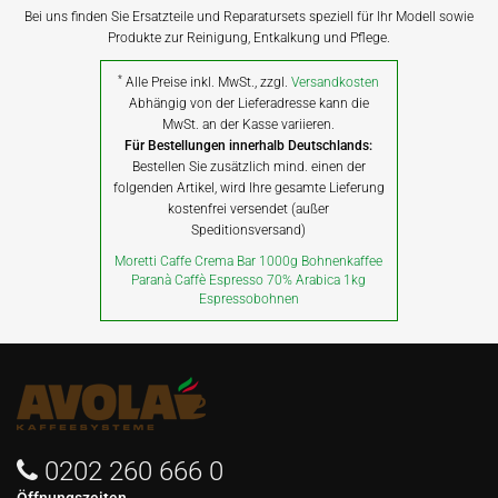
Bei uns finden Sie Ersatzteile und Reparatursets speziell für Ihr Modell sowie
Produkte zur Reinigung, Entkalkung und Pflege.
*
Alle Preise inkl. MwSt., zzgl.
Versandkosten
Abhängig von der Lieferadresse kann die
MwSt. an der Kasse variieren.
Für Bestellungen innerhalb Deutschlands:
Bestellen Sie zusätzlich mind. einen der
folgenden Artikel, wird Ihre gesamte Lieferung
kostenfrei versendet (außer
Speditionsversand)
Moretti Caffe Crema Bar 1000g Bohnenkaffee
Paranà Caffè Espresso 70% Arabica 1kg
Espressobohnen
0202 260 666 0