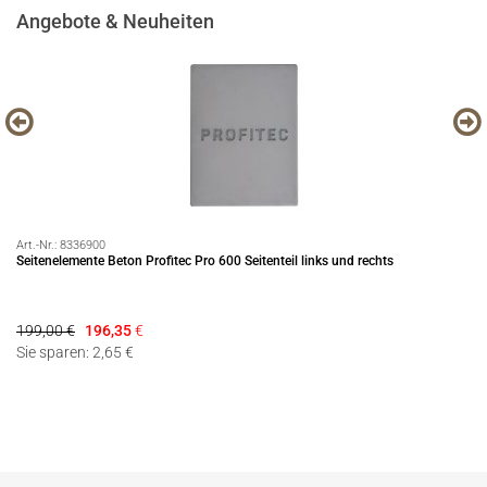
Angebote & Neuheiten
Art.-Nr.:
8336900
Art
Seitenelemente Beton Profitec Pro 600 Seitenteil links und rechts
EC
199,00 €
196,35
€
12
Sie sparen: 2,65 €
Si