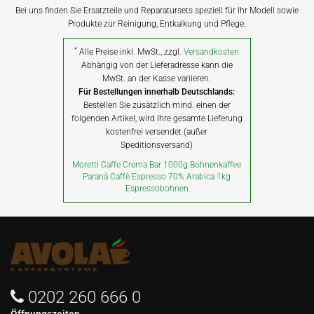
Bei uns finden Sie Ersatzteile und Reparatursets speziell für Ihr Modell sowie
Produkte zur Reinigung, Entkalkung und Pflege.
*
Alle Preise inkl. MwSt., zzgl.
Versandkosten
Abhängig von der Lieferadresse kann die
MwSt. an der Kasse variieren.
Für Bestellungen innerhalb Deutschlands:
Bestellen Sie zusätzlich mind. einen der
folgenden Artikel, wird Ihre gesamte Lieferung
kostenfrei versendet (außer
Speditionsversand)
Moretti Caffe Crema Bar 1000g Bohnenkaffee
Paranà Caffè Espresso 70% Arabica 1kg
Espressobohnen
0202 260 666 0