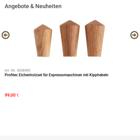
Angebote & Neuheiten
Art.-Nr.:
8336905
Art
Profitec Eichenholzset für Espressomaschinen mit Kipphebeln
Pr
99,00
€
49