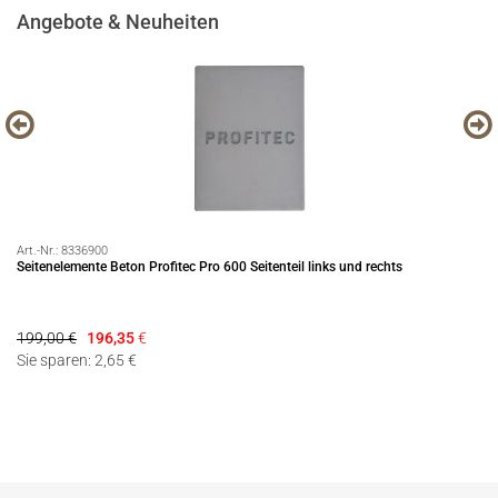
Angebote & Neuheiten
Art.-Nr.:
8336900
Art
Seitenelemente Beton Profitec Pro 600 Seitenteil links und rechts
Se
199,00 €
196,35
€
14
Sie sparen: 2,65 €
Si