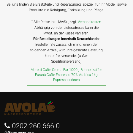
Bei uns finden Sie Ersatzteile und Reparatursets speziell für Ihr Modell sowie
Produkte zur Reinigung, Entkalkung und Pflege.
*
Alle Preise inkl. MwSt., zzgl.
Versandkosten
Abhängig von der Lieferadresse kann die
MwSt. an der Kasse variieren.
Für Bestellungen innerhalb Deutschlands:
Bestellen Sie zusätzlich mind. einen der
folgenden Artikel, wird Ihre gesamte Lieferung
kostenfrei versendet (außer
Speditionsversand)
Moretti Caffe Crema Bar 1000g Bohnenkaffee
Paranà Caffè Espresso 70% Arabica 1kg
Espressobohnen
0202 260 666 0