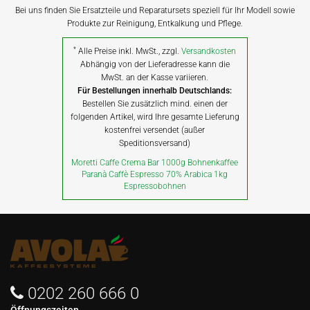
Bei uns finden Sie Ersatzteile und Reparatursets speziell für Ihr Modell sowie
Produkte zur Reinigung, Entkalkung und Pflege.
*
Alle Preise inkl. MwSt., zzgl.
Versandkosten
Abhängig von der Lieferadresse kann die
MwSt. an der Kasse variieren.
Für Bestellungen innerhalb Deutschlands:
Bestellen Sie zusätzlich mind. einen der
folgenden Artikel, wird Ihre gesamte Lieferung
kostenfrei versendet (außer
Speditionsversand)
Moretti Caffe Crema Bar 1000g Bohnenkaffee
Paranà Caffè Espresso 70% Arabica 1kg
Espressobohnen
0202 260 666 0