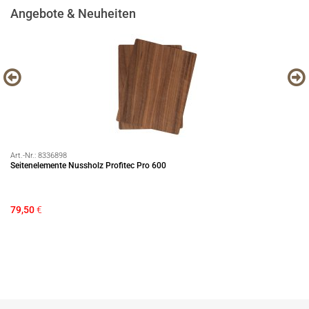
Angebote & Neuheiten
Art.-Nr.:
8336898
Art
Seitenelemente Nussholz Profitec Pro 600
89
79,50
€
13
Si