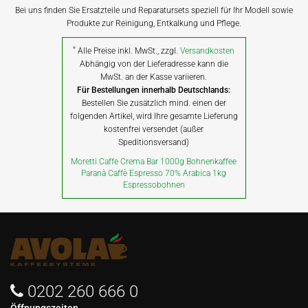
Bei uns finden Sie Ersatzteile und Reparatursets speziell für Ihr Modell sowie
Produkte zur Reinigung, Entkalkung und Pflege.
*
Alle Preise inkl. MwSt., zzgl.
Versandkosten
Abhängig von der Lieferadresse kann die
MwSt. an der Kasse variieren.
Für Bestellungen innerhalb Deutschlands:
Bestellen Sie zusätzlich mind. einen der
folgenden Artikel, wird Ihre gesamte Lieferung
kostenfrei versendet (außer
Speditionsversand)
Moretti Caffe Crema Bar 1000g Bohnenkaffee
Paranà Caffè Espresso 70% Arabica 1kg
Espressobohnen
0202 260 666 0