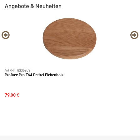
Angebote & Neuheiten
Art.-Nr.:
8336939
Art
Profitec Pro T64 Deckel Eichenholz
Pr
79,00
€
2.
Si