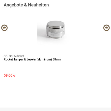
Angebote & Neuheiten
Art.-Nr.:
8280508
Art
Rocket Tamper & Leveler (aluminum) 58mm
Pr
59,00
€
79