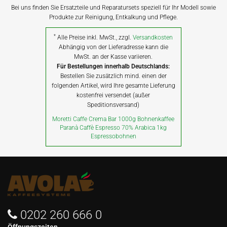
Bei uns finden Sie Ersatzteile und Reparatursets speziell für Ihr Modell sowie
Produkte zur Reinigung, Entkalkung und Pflege.
*
Alle Preise inkl. MwSt., zzgl.
Versandkosten
Abhängig von der Lieferadresse kann die
MwSt. an der Kasse variieren.
Für Bestellungen innerhalb Deutschlands:
Bestellen Sie zusätzlich mind. einen der
folgenden Artikel, wird Ihre gesamte Lieferung
kostenfrei versendet (außer
Speditionsversand)
Moretti Caffe Crema Bar 1000g Bohnenkaffee
Paranà Caffè Espresso 70% Arabica 1kg
Espressobohnen
0202 260 666 0