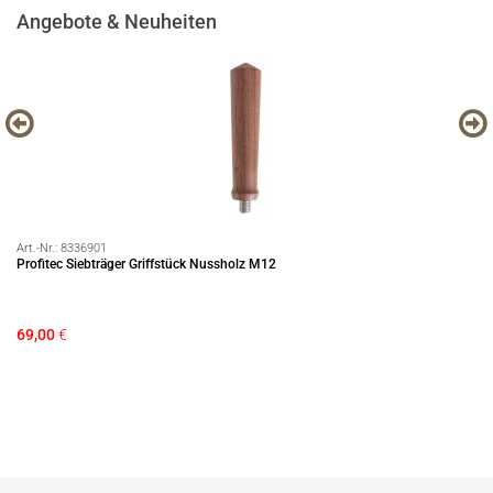
Angebote & Neuheiten
Art.-Nr.:
8336901
Art
m
Profitec Siebträger Griffstück Nussholz M12
EC
69,00
€
12
Si