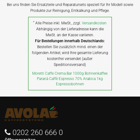
Bei uns finden Sie Ersatzteile und Reparatursets speziell für Ihr Modell sowie
Produkte zur Reinigung, Entkalkung und Pflege.
*
Alle Preise inkl. MwSt., zzgl.
Versandkosten
Abhängig von der Lieferadresse kann die
MwSt. an der Kasse variieren.
Für Bestellungen innerhalb Deutschlands:
Bestellen Sie zusätzlich mind. einen der
folgenden Artikel, wird Ihre gesamte Lieferung
kostenfrei versendet (außer
Speditionsversand)
Moretti Caffe Crema Bar 1000g Bohnenkaffee
Paranà Caffè Espresso 70% Arabica 1kg
Espressobohnen
0202 260 666 0