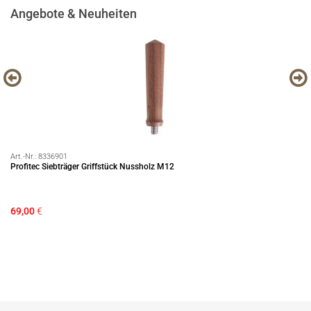
Angebote & Neuheiten
Art.-Nr.:
8336901
Art
Profitec Siebträger Griffstück Nussholz M12
EC
69,00
€
12
Si