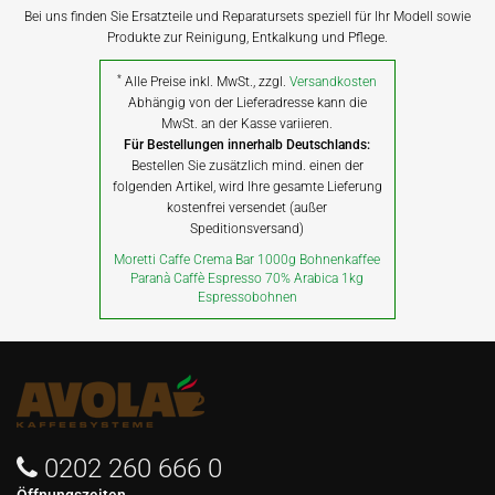
Bei uns finden Sie Ersatzteile und Reparatursets speziell für Ihr Modell sowie
Produkte zur Reinigung, Entkalkung und Pflege.
*
Alle Preise inkl. MwSt., zzgl.
Versandkosten
Abhängig von der Lieferadresse kann die
MwSt. an der Kasse variieren.
Für Bestellungen innerhalb Deutschlands:
Bestellen Sie zusätzlich mind. einen der
folgenden Artikel, wird Ihre gesamte Lieferung
kostenfrei versendet (außer
Speditionsversand)
Moretti Caffe Crema Bar 1000g Bohnenkaffee
Paranà Caffè Espresso 70% Arabica 1kg
Espressobohnen
0202 260 666 0