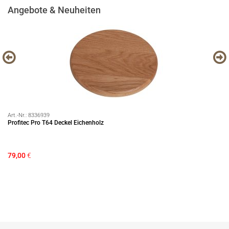
Angebote & Neuheiten
Art.-Nr.:
8336939
Art
Profitec Pro T64 Deckel Eichenholz
Es
79,00
€
28