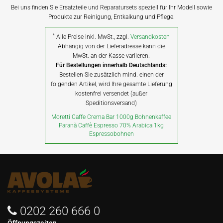
Bei uns finden Sie Ersatzteile und Reparatursets speziell für Ihr Modell sowie
Produkte zur Reinigung, Entkalkung und Pflege.
*
Alle Preise inkl. MwSt., zzgl.
Versandkosten
Abhängig von der Lieferadresse kann die
MwSt. an der Kasse variieren.
Für Bestellungen innerhalb Deutschlands:
Bestellen Sie zusätzlich mind. einen der
folgenden Artikel, wird Ihre gesamte Lieferung
kostenfrei versendet (außer
Speditionsversand)
Moretti Caffe Crema Bar 1000g Bohnenkaffee
Paranà Caffè Espresso 70% Arabica 1kg
Espressobohnen
0202 260 666 0