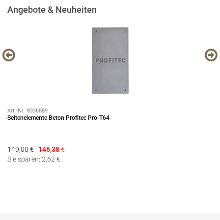
Angebote & Neuheiten
Art.-Nr.:
8336889
Art
Seitenelemente Beton Profitec Pro-T64
EC
149,00 €
146,38
€
39
Sie sparen: 2,62 €
Si