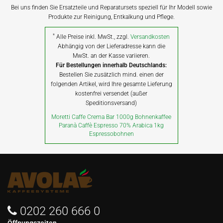
Bei uns finden Sie Ersatzteile und Reparatursets speziell für Ihr Modell sowie
Produkte zur Reinigung, Entkalkung und Pflege.
*
Alle Preise inkl. MwSt., zzgl.
Versandkosten
Abhängig von der Lieferadresse kann die
MwSt. an der Kasse variieren.
Für Bestellungen innerhalb Deutschlands:
Bestellen Sie zusätzlich mind. einen der
folgenden Artikel, wird Ihre gesamte Lieferung
kostenfrei versendet (außer
Speditionsversand)
Moretti Caffe Crema Bar 1000g Bohnenkaffee
Paranà Caffè Espresso 70% Arabica 1kg
Espressobohnen
0202 260 666 0