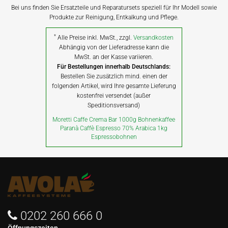
Bei uns finden Sie Ersatzteile und Reparatursets speziell für Ihr Modell sowie
Produkte zur Reinigung, Entkalkung und Pflege.
*
Alle Preise inkl. MwSt., zzgl.
Versandkosten
Abhängig von der Lieferadresse kann die
MwSt. an der Kasse variieren.
Für Bestellungen innerhalb Deutschlands:
Bestellen Sie zusätzlich mind. einen der
folgenden Artikel, wird Ihre gesamte Lieferung
kostenfrei versendet (außer
Speditionsversand)
Moretti Caffe Crema Bar 1000g Bohnenkaffee
Paranà Caffè Espresso 70% Arabica 1kg
Espressobohnen
0202 260 666 0