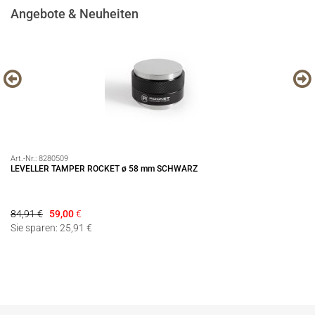
Angebote & Neuheiten
Art.-Nr.:
8280509
Art
at
LEVELLER TAMPER ROCKET ø 58 mm SCHWARZ
Se
84,91 €
59,00
€
15
Sie sparen: 25,91 €