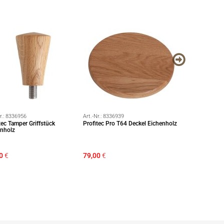
r.:
8336956
Art.-Nr.:
8336939
Art.-Nr.:
8280293
tec Tamper Griffstück
Profitec Pro T64 Deckel Eichenholz
89510 ECM Tamp
enholz
0
€
79,00
€
139,50 €
119
Sie sparen: 20