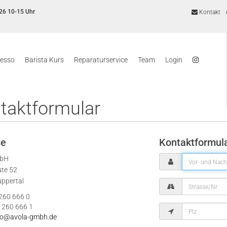
26 10-15 Uhr
Kontakt
resso
Barista Kurs
Reparaturservice
Team
Login
taktformular
se
Kontaktformul
mbH
ute 52
ppertal
 260 666 0
 260 666 1
fo@avola-gmbh.de