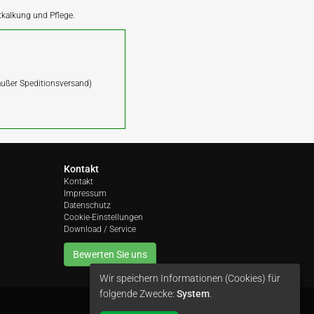
ntkalkung und Pflege.
(außer Speditionsversand)
Kontakt
Kontakt
Impressum
Datenschutz
Cookie-Einstellungen
Download / Service
Bewerten Sie uns
Wir speichern Informationen (Cookies) für
folgende Zwecke:
System
.