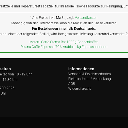
rsatzteile und Reparatursets speziell für Ihr Modell sowie Produkte zur Reinigung, E
*
Alle Preise inkl. MwSt., zzgl.
Versandkosten
Abhängig von der Lieferadresse kann die MwSt. an der Kasse variieren.
Für Bestellungen innerhalb Deutschlands:
 mind. einen der folgenden Artikel, wird Ihre gesamte Lieferung kostenfrei versendet 
Moretti Caffe Crema Bar 1000g Bohnenkaffee
Paranà Caffè Espresso 70% Arabica 1kg Espressobohnen
zeiten
Informationen
Versand- & Bezahlmethoden
reitag von
10 - 12 Uhr
Elektroschrott / Verpackung
 - 17:30 Uhr
AGB
5.09.2026
Widerrufsrecht
 Uhr