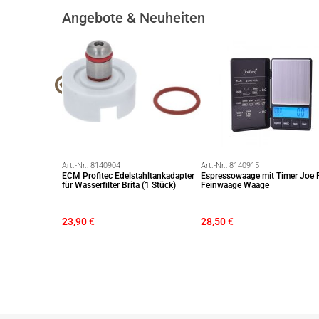
Angebote & Neuheiten
Art.-Nr.:
8140904
Art.-Nr.:
8140915
kon Pavoni
ECM Profitec Edelstahltankadapter
Espressowaage mit Timer Joe 
k)
für Wasserfilter Brita (1 Stück)
Feinwaage Waage
23,90
€
28,50
€