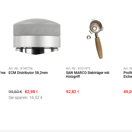
Art.-Nr.:
8140756
Art.-Nr.:
8101473
Art.-N
Frex
ECM Distributor 58,2mm
SAN MARCO Siebträger mit
Profi
Holzgriff
Eich
99,50 €
82,98
€
92,82
€
49,0
Sie sparen: 16,52 €