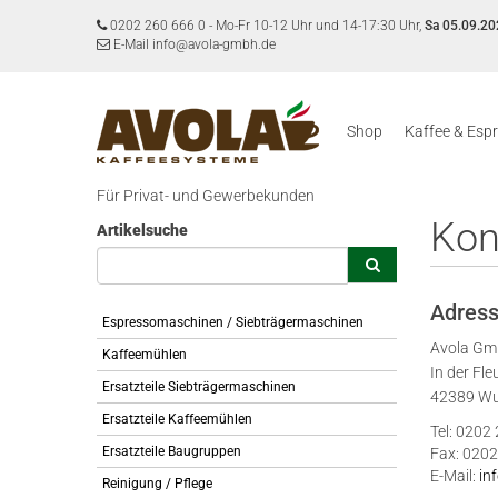
0202 260 666 0
-
Mo-Fr 10-12 Uhr und 14-17:30 Uhr,
Sa 05.09.20
E-Mail info@avola-gmbh.de
Shop
Kaffee & Esp
Für Privat- und Gewerbekunden
Kon
Artikelsuche
Adres
Espressomaschinen / Siebträgermaschinen
Avola G
Kaffeemühlen
In der Fle
Ersatzteile Siebträgermaschinen
42389 Wu
Ersatzteile Kaffeemühlen
Tel: 0202
Ersatzteile Baugruppen
Fax: 0202
E-Mail:
in
Reinigung / Pflege