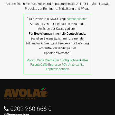
Bei uns finden Sie Ersatzteile und Reparatursets speziell für Ihr Modell sowie
Produkte zur Reinigung, Entkalkung und Pflege.
*
Alle Preise inkl. MwSt., zzgl.
Versandkosten
Abhängig von der Lieferadresse kann die
MwSt. an der Kasse variieren.
Für Bestellungen innerhalb Deutschlands:
Bestellen Sie zusätzlich mind. einen der
folgenden Artikel, wird Ihre gesamte Lieferung
kostenfrei versendet (außer
Speditionsversand)
Moretti Caffe Crema Bar 1000g Bohnenkaffee
Paranà Caffè Espresso 70% Arabica 1kg
Espressobohnen
0202 260 666 0