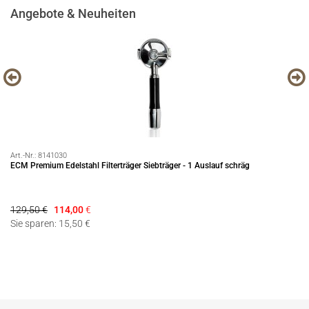
Angebote & Neuheiten
Art.-Nr.:
8141030
Art
ECM Premium Edelstahl Filterträger Siebträger - 1 Auslauf schräg
EC
129,50 €
114,00
€
Die
Sie sparen: 15,50 €