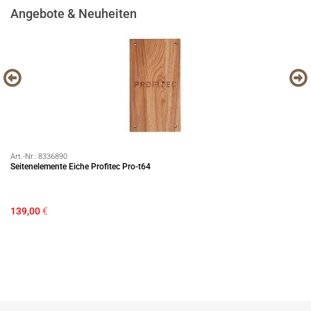
Angebote & Neuheiten
Art.-Nr.:
8336890
Art
Seitenelemente Eiche Profitec Pro-t64
Pa
Di
139,00
€
82