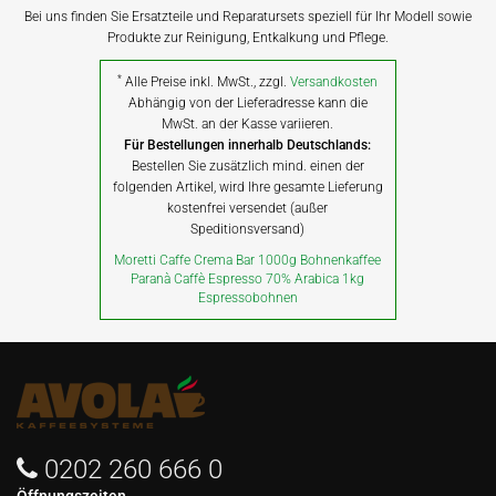
Bei uns finden Sie Ersatzteile und Reparatursets speziell für Ihr Modell sowie
Produkte zur Reinigung, Entkalkung und Pflege.
*
Alle Preise inkl. MwSt., zzgl.
Versandkosten
Abhängig von der Lieferadresse kann die
MwSt. an der Kasse variieren.
Für Bestellungen innerhalb Deutschlands:
Bestellen Sie zusätzlich mind. einen der
folgenden Artikel, wird Ihre gesamte Lieferung
kostenfrei versendet (außer
Speditionsversand)
Moretti Caffe Crema Bar 1000g Bohnenkaffee
Paranà Caffè Espresso 70% Arabica 1kg
Espressobohnen
0202 260 666 0