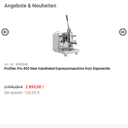
Angebote & Neuheiten
Art.-Nr.:
8080648
Art
Profitec Pro 800 New Handhebel Espressomaschine Holz Kippventile
Es
2.995,00 €
2.895,00
€
28
Sie sparen: 100,00 €