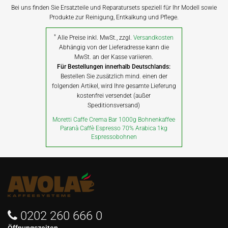
Bei uns finden Sie Ersatzteile und Reparatursets speziell für Ihr Modell sowie
Produkte zur Reinigung, Entkalkung und Pflege.
*
Alle Preise inkl. MwSt., zzgl.
Versandkosten
Abhängig von der Lieferadresse kann die
MwSt. an der Kasse variieren.
Für Bestellungen innerhalb Deutschlands:
Bestellen Sie zusätzlich mind. einen der
folgenden Artikel, wird Ihre gesamte Lieferung
kostenfrei versendet (außer
Speditionsversand)
Moretti Caffe Crema Bar 1000g Bohnenkaffee
Paranà Caffè Espresso 70% Arabica 1kg
Espressobohnen
0202 260 666 0